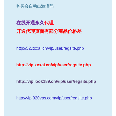
购买会自动出激活码
在线开通永久
代理
开通代理页面有部分商品价格差
http://52.xcxai.cn/vip/user/regsite.php
http://vip.xcxai.cn/vip/user/regsite.php
http://vip.look189.cn/vip/user/regsite.php
http://vip.920vps.com/vip/user/regsite.php