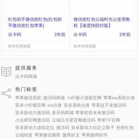
红包助手微信抢红包(红包助
微信抢红包云端时光云使用教
手微信抢红包苹果)
程【速度快防封版】
出卡码
2年前
出卡码
2年前
软件代理加盟
软件代理加盟
提供服务
出卡码商城
热门标签
苹果微信系统
激活码商城
小柠檬小清新官网
苹果ios系统分身
安卓小柠檬官网
ios分身
安卓系统分身
苹果赵子龙激活码
安卓新动力激活码
多开码商城
苹果初音未来激活码
小法师官网激活码
云端日月星官网激活码
苹果TF官网
安卓新动力虚拟定位
激活码
安卓新动力自定义骰子
秒抢红包
云端转发
苹果微信微商
微商好文
苹果微商软件