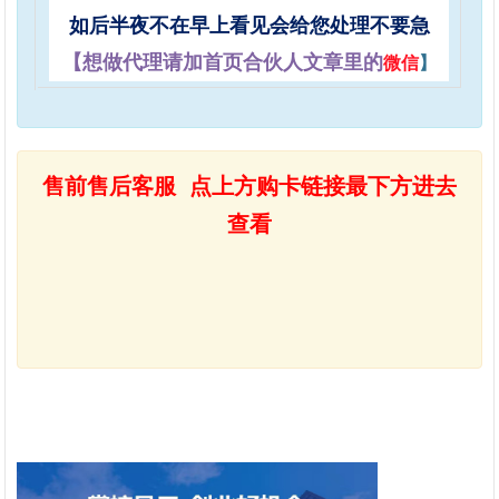
如后半夜不在早上看见会给您处理不要急
【想做代理请加首页合伙人文章里的
微信
】
售前售后客服 点上方购卡链接最下方进去
查看