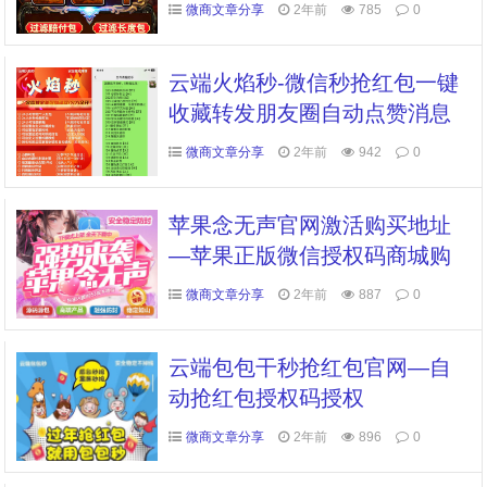
微商文章分享
2年前
785
0
云端火焰秒-微信秒抢红包一键
收藏转发朋友圈自动点赞消息
防撤回云端
微商文章分享
2年前
942
0
苹果念无声官网激活购买地址
—苹果正版微信授权码商城购
买软件
微商文章分享
2年前
887
0
云端包包干秒抢红包官网—自
动抢红包授权码授权
微商文章分享
2年前
896
0