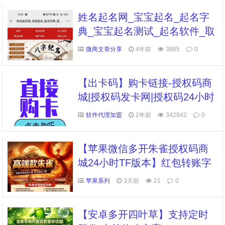
姓名起名网_宝宝起名_起名字
典_宝宝起名测试_起名软件_取
名网_起名网
微商文章分享
4年前
3885
0
【出卡码】购卡链接-授权码商
城|授权码发卡网|授权码24小时
自助发卡|点击进入
软件代理加盟
2年前
342842
0
【苹果微信多开朱雀授权码商
城24小时TF版本】红包转账字
体主题支持修改步数-朋友圈视
苹果系列
3天前
21
0
频
【安卓多开四叶草】支持定时