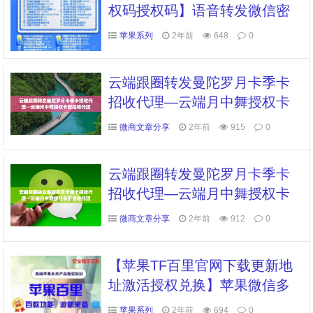
权码授权码】语音转发微信密
友微信锁钱包锁消息防撤回消
苹果系列
2年前
648
0
息时间显示自动抢秒红包
云端跟圈转发曼陀罗月卡季卡
招收代理—云端月中舞授权卡
密招收代理
微商文章分享
2年前
915
0
云端跟圈转发曼陀罗月卡季卡
招收代理—云端月中舞授权卡
密招收代理
微商文章分享
2年前
912
0
【苹果TF百里官网下载更新地
址激活授权兑换】苹果微信多
开分身虚拟定位全球穿越微信
苹果系列
2年前
694
0