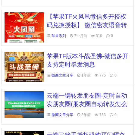
【苹果TF火凤凰微信多开授权
码兑换授权】 微信密友语音转
发虚拟定位全球穿越朋友圈转
苹果系列
7个月前
310
0
发零钱余额修改自定义骰子/石
头剪刀布
苹果TF版本斗战圣佛-微信多开
支持定时群发消息
微商文章分享
1年前
776
0
云端一键转发朋友圈-定时自动
发朋友圈(朋友圈自动转发怎么
用 )
微商文章分享
2年前
753
0