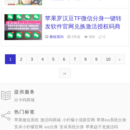
群发微信密友语音转发红包秒
抢一键转发朋友圈图文大视频
苹果罗汉豆TF微信分身一键转
发软件官网兑换激活授权码商
城丨超强防封
教程系列
2年前
968
0
1
2
3
4
5
6
7
8
9
10
›
››
提供服务
出卡码商城
热门标签
苹果微信系统
激活码商城
小柠檬小清新官网
苹果ios系统分身
安卓小柠檬官网
ios分身
安卓系统分身
苹果赵子龙激活码