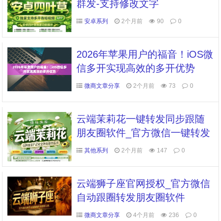
群发-支持修改文字
安卓系列
2个月前
90
0
2026年苹果用户的福音！​iOS微
信多开实现高效的多开优势
微商文章分享
2个月前
73
0
云端茉莉花一键转发同步跟随
朋友圈软件_官方微信一键转发
其他系列
2个月前
147
0
云端狮子座官网授权_官方微信
自动跟圈转发朋友圈软件
微商文章分享
4个月前
236
0