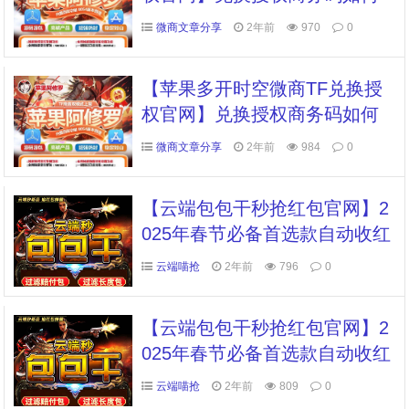
获取
微商文章分享
2年前
970
0
【苹果多开时空微商TF兑换授
权官网】兑换授权商务码如何
获取
微商文章分享
2年前
984
0
【云端包包干秒抢红包官网】2
025年春节必备首选款自动收红
包自动提醒推广明细
云端喵抢
2年前
796
0
【云端包包干秒抢红包官网】2
025年春节必备首选款自动收红
包自动提醒推广明细
云端喵抢
2年前
809
0