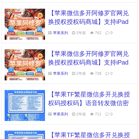
【苹果微信多开阿修罗官网兑
换授权授权码商城】支持iPad
模式 定时群发 一键群发所有人
苹果系列
2年前
762
0
主题美化 语音包 猜拳自定义骰
子
【苹果微信多开阿修罗官网兑
换授权授权码商城】支持iPad
模式 定时群发 一键群发所有人
苹果系列
2年前
728
0
主题美化 语音包 猜拳自定义骰
子
【苹果TF繁星微信多开兑换授
权码授权码】语音转发微信密
友微信锁钱包锁消息防撤回消
苹果系列
2年前
711
0
息时间显示自动抢秒红包
【苹果TF繁星微信多开兑换授