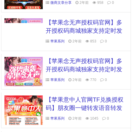
微商文章分享
2年前
958
0
【苹果念无声授权码官网】多
开授权码商城独家支持定时发
圈 定时群发 独家密友 iPad模式
苹果系列
2年前
853
0
双设备登录 一键转发语音或朋
友圈
【苹果念无声授权码官网】多
开授权码商城独家支持定时发
圈 定时群发 独家密友 iPad模式
苹果系列
2年前
770
0
双设备登录 一键转发语音或朋
友圈
【苹果意中人官网TF兑换授权
码】朋友圈一键转发语音转发
群发群消息定时群发ipad双设备
苹果系列
2年前
1045
0