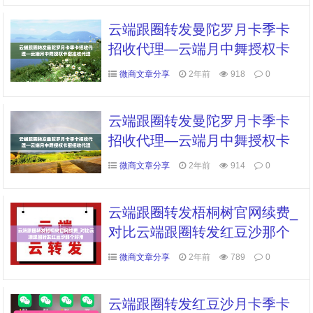
云端跟圈转发曼陀罗月卡季卡
招收代理—云端月中舞授权卡
密招收代理
微商文章分享
2年前
918
0
云端跟圈转发曼陀罗月卡季卡
招收代理—云端月中舞授权卡
密招收代理
微商文章分享
2年前
914
0
云端跟圈转发梧桐树官网续费_
对比云端跟圈转发红豆沙那个
好用
微商文章分享
2年前
789
0
云端跟圈转发红豆沙月卡季卡