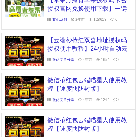
【苹果分身青苹果授权码卡密
授权官网兑换使用下载】一键
批量设置个人朋友圈相册24小
其他系列
2年前
128613
0
时抢红包全网独家定时群发智
能检测僵尸粉
【云端秒抢红双喜地址授权码
授权使用教程】24小时自动云
端抢红包
微商文章分享
2年前
1654
0
微信抢红包云端喵星人使用教
程【速度快防封版】
微商文章分享
2年前
1264
0
微信抢红包云端喵星人使用教
程【速度快防封版】