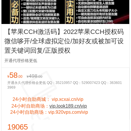
【苹果CCH激活码】2022苹果CCH授权码
微信哆开/全球虚拟定位/加好友或被加可设
置关键词回复/正版授权
开通代理价格更低
58
498
¥
.00
¥
.00
开通永久代理价格会更低 QQ：35210957 QQ：529007423 QQ：363601
3969
24小时自助商城：
vip.xcxai.cn/vip
24小时
自助商场：
vip.look189.cn/vip
24小时
自助商场：
vip.920vps.com/vip
19065