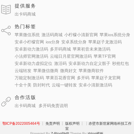
提供服务
出卡码商城
热门标签
苹果微信系统
激活码商城
小柠檬小清新官网
苹果ios系统分身
安卓小柠檬官网
ios分身
安卓系统分身
苹果赵子龙激活码
安卓新动力激活码
多开码商城
苹果初音未来激活码
小法师官网激活码
云端日月星官网激活码
苹果TF官网
安卓新动力虚拟定位
激活码
安卓新动力自定义骰子
秒抢红包
云端转发
苹果微信微商
微商好文
苹果微商软件
万能定制激活码
苹果百花香官网
多开码
苹果赵子龙官网
十全十美
防封时代
云端一键转发
安卓小清新激活码
合作活版
出卡码商城
多开码免责说明
鄂ICP备2022005464号
┊ 免责声明 ┊ 版权声明 ┊
┊赤壁市新世家网络科技工作
室
Powered By
Z-BlogPHP
Theme By
zblog模板