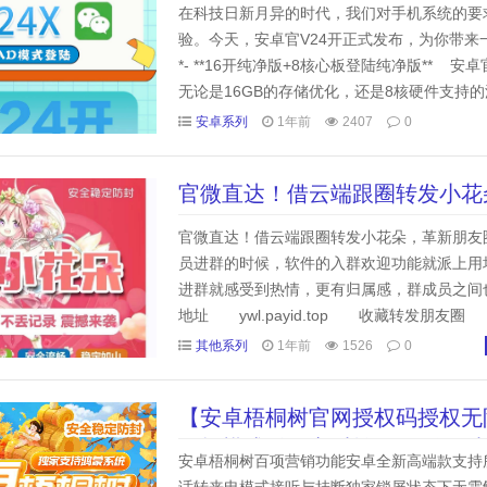
大系统
在科技日新月异的时代，我们对手机系统的要
验。今天，安卓官V24开正式发布，为你带来一
*- **16开纯净版+8核心板登陆纯净版**
无论是16GB的存储优化，还是8核硬件支持
广告干扰，感受...
安卓系列
1年前
2407
0
官微直达！借云端跟圈转发小花
攻略
官微直达！借云端跟圈转发小花朵，革新朋友
员进群的时候，软件的入群欢迎功能就派上用
进群就感受到热情，更有归属感，群成员之间也
地址 ywl.payid.top 收藏转发
原创 (小花通过好友添加 自动通过好友添
其他系列
1年前
1526
0
【安卓梧桐树官网授权码授权无
平板模式登录实时转发/百群同
安卓梧桐树百项营销功能安卓全新高端款支持