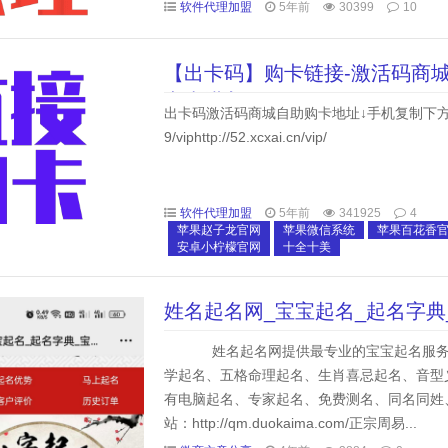
软件代理加盟
5年前
30399
10
【出卡码】购卡链接-激活码商城
点击进入
出卡码激活码商城自助购卡地址↓手机复制下方任意链接
9/viphttp://52.xcxai.cn/vip/
软件代理加盟
5年前
341925
4
苹果赵子龙官网
苹果微信系统
苹果百花香
安卓小柠檬官网
十全十美
姓名起名网_宝宝起名_起名字典
网
姓名起名网提供最专业的宝宝起名服务！
学起名、五格命理起名、生肖喜忌起名、音型
有电脑起名、专家起名、免费测名、同名同姓
站：http://qm.duokaima.com/正宗周易...