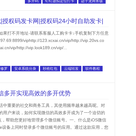
多开码
钉钉虚拟定位打卡
赵子龙商务版
|授权码发卡网|授权码24小时自助发卡|
如果打不开地址-请联系客服人工购卡卡↓手机复制下方任意
9/viphttp://123.xcxai.cn/vip/http://vip.20vs.co
i.cn/vip/http://vip.look189.cn/vip/...
阿修罗
安卓系统分身
秒抢红包
云端转发
软件教程
S微信多开实现高效的多开优势
活中重要的社交和商务工具，其使用频率越来越高呢。对
的用户来说，如何实现微信的高效多开成为了一个迫切的
点，帮助您更好地管理多个微信账号。一、什么是iOS微信
one设备上同时登录多个微信账号的应用。通过这款应用，您
需频繁登录和退出。这不...