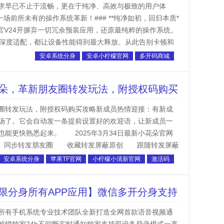
求早已不止于流畅，更在于纯净、高效与极致的用户体
场前所未有的操作系统革新！### **纯净如初，回归本质*
 安卓官V24开摒弃一切冗余预装应用，还原最纯粹的操作系统。
的深度适配，都让设备性能得到最大释放。从此告别卡顿和
安卓系统分身
安卓小柠檬官网
多开码商城
朵，革新朋友圈转发玩法，附授权码购买
圈转发玩法，附授权码购买攻略新成员热情迎接：有新成
场了。它会自动发一条提前设置好的欢迎语，让新成员一
能更快熟悉起来。 2025年3月34日最新小花朵官网
朋友圈 同步转发朋友圈 收藏转发屏蔽原创 跟随转发屏蔽
加请来 通过...
安卓系统分身
苹果TF官网
小柠檬小清新官网
激活码
限分身所有APP应用】微信多开分身支持
步转播课程
所有手机系统专业技术团队全新打造全网首款语音视频通