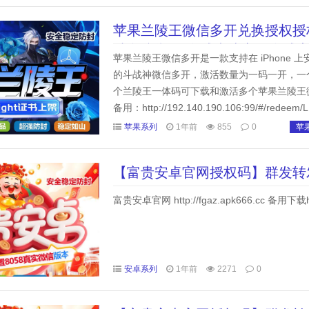
苹果兰陵王微信多开兑换授权授权
消息防撤回 全球虚拟定位全球穿
苹果兰陵王微信多开是一款支持在 iPhone 
的斗战神微信多开，激活数量为一码一开，一
个兰陵王一体码可下载和激活多个苹果兰陵王微信多开
备用：http://192.140.190.106:99/
（一...
苹果系列
1年前
855
0
苹
【富贵安卓官网授权码】群发转
富贵安卓官网 http://fgaz.apk666.cc 备用下载http
安卓系列
1年前
2271
0