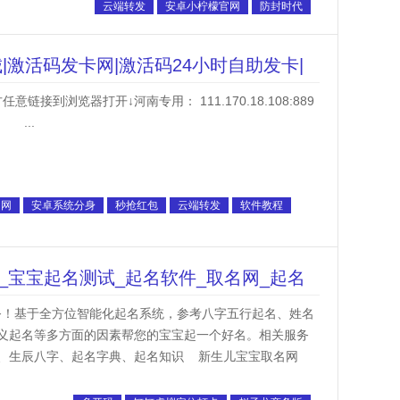
云端转发
安卓小柠檬官网
防封时代
|激活码发卡网|激活码24小时自助发卡|
到浏览器打开↓河南专用： 111.170.18.108:889
 ...
官网
安卓系统分身
秒抢红包
云端转发
软件教程
_宝宝起名测试_起名软件_取名网_起名
基于全方位智能化起名系统，参考八字五行起名、姓名
义起名等多方面的因素帮您的宝宝起一个好名。相关服务
、生辰八字、起名字典、起名知识 新生儿宝宝取名网