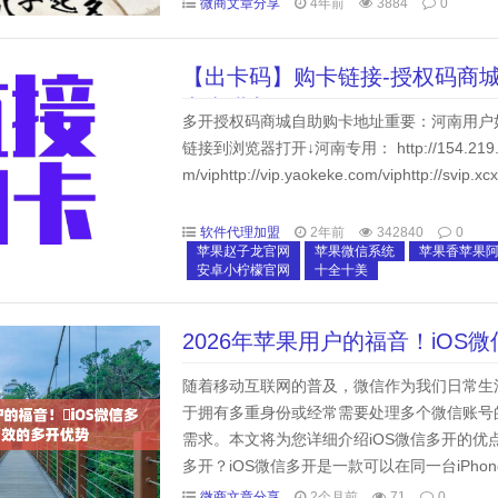
微商文章分享
4年前
3884
0
【出卡码】购卡链接-授权码商城
点击进入
多开授权码商城自助购卡地址重要：河南用户
链接到浏览器打开↓河南专用： http://154.219.97.69:889
m/viphttp://vip.yaokeke.com/viphttp://svip.xcxa
软件代理加盟
2年前
342840
0
苹果赵子龙官网
苹果微信系统
苹果香苹果
安卓小柠檬官网
十全十美
2026年苹果用户的福音！​iO
随着移动互联网的普及，微信作为我们日常生
于拥有多重身份或经常需要处理多个微信账号
需求。本文将为您详细介绍iOS微信多开的优
多开？iOS微信多开是一款可以在同一台iPh
可以在同一界面上切换和管理多个微信账号，无
微商文章分享
2个月前
71
0