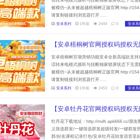
话转来电模式接听与挂断独家锁屏状态下无需
被模仿~从未被超越梧桐树正版官网:http://154.64.24
请复制链接到浏览器打开......
安卓系列
1年前
2444
0
安卓系
【安卓梧桐树官网授权码授权无
平板模式登录实时转发/百群同
安卓梧桐树百项营销功能安卓全新高端款支持
话转来电模式接听与挂断独家锁屏状态下无需
被模仿~从未被超越梧桐树正版官网:http://154.64.24
请复制链接到浏览器打开......
安卓系列
1年前
2453
0
安卓系
【安卓牡丹花官网授权码授权无
平板模式登录实时转发/百群同
牡丹花下载地址：http://mdh.apk666.
义筛选群发/一键筛选群发超级转发/一键群发
群/好友课程记录打包/安卓牡丹花转发语音至