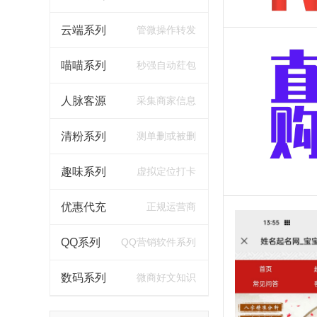
云端系列
管微操作转发
喵喵系列
秒强自动荭包
人脉客源
采集商家信息
清粉系列
测单删或被删
趣味系列
虚拟定位打卡
优惠代充
正规运营商
QQ系列
QQ营销软件系列
数码系列
微商好文知识