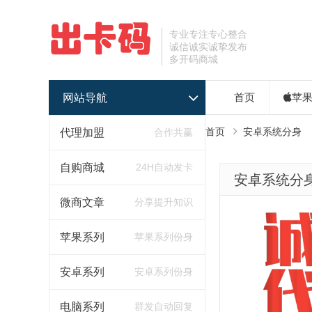
专业专注专心整合
诚信诚实诚挚发布
多开码商城
网站导航
首页
苹
首页
安卓系统分身
代理加盟
合作共赢
自购商城
24H自动发卡
安卓系统分
微商文章
分享提升知识
苹果系列
苹果系列份身
安卓系列
安卓系列份身
电脑系列
群发自动回复