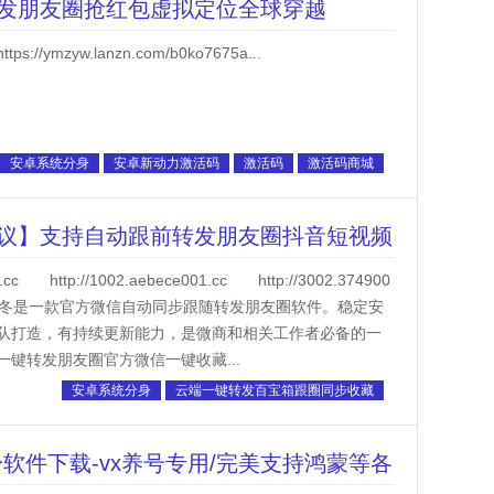
发朋友圈抢红包虚拟定位全球穿越
s://ymzyw.lanzn.com/b0ko7675a...
安卓系统分身
安卓新动力激活码
激活码
激活码商城
议】支持自动跟前转发朋友圈抖音短视频
http://1002.aebece001.cc http://3002.374900
top云端春夏秋冬是一款官方微信自动同步跟随转发朋友圈软件。稳定安
队打造，有持续更新能力，是微商和相关工作者必备的一
键转发朋友圈官方微信一键收藏...
安卓系统分身
云端一键转发百宝箱跟圈同步收藏
软件下载-vx养号专用/完美支持鸿蒙等各