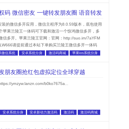
码 微信密友 一键转发朋友圈 语音转发
越 自动抢红包/收款
上安装的微信多开应用，微信主程序为8.0.59版本，底包使用
个苹果兰陵王一体码可下载和激活一个惊鸿微信多开，多
。苹果兰陵王官网：官网：http://suo.im/7aYFM
#/redeem/LLW666请提前通过本站下单购买兰陵王微信多开一体码
果微信系统
安卓系统分身
激活码商城
苹果ios系统分身
发朋友圈抢红包虚拟定位全球穿越
s://ymzyw.lanzn.com/b0ko7675a...
安卓系统分身
安卓新动力激活码
激活码
激活码商城