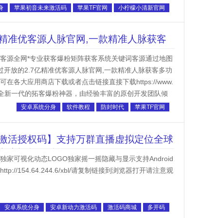
身
苹果初音未来激活码
苹果TF官网
小柠檬小清新官网
精准优客源人脉官网,一款精准人脉获客
 优客源全网*专业获客爆粉矩阵获客系统关键词客源通过地图
过开放的2.7亿精准优客源人脉官网,一款精准人脉获客多功
各大应用商店下载或者点击链接直接下载https://www.
客源是一款全新一代的拓客爆粉神器，由经验丰富的原创开发团队倾
安卓系统分身
软件教程
防封时代
苹果TF官网
激活授权码】支持万群直播虚拟定位全球
文大视频一键转发
家可视化动态LOGO独家摇一摇隐藏与显示支持Android
p://154.64.244.6/xbl/请复制链接到浏览器打开请注意观
安卓系统分身
安卓新动力激活码
激活码商城
多开码