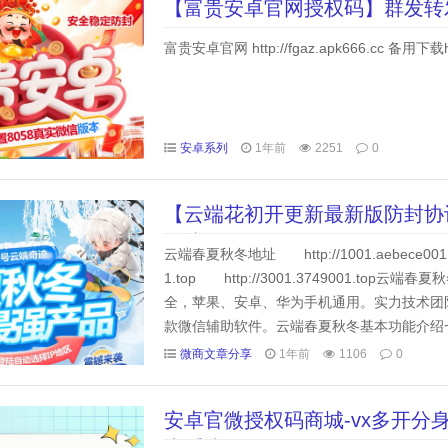
【富贵安卓官网授权码】群发转
富贵安卓官网 http://fgaz.apk666.cc 备用下载http
安卓系列
1年前
2251
0
【云端花初开更新最新版防封协
链接发圈
云端春夏秋冬地址 http://1001.aebece001.cc 
1.top http://3001.3749001.
全，苹果、安卓、华为手机通用。实力技术团
款微信辅助软件。云端春夏秋冬基本功能介绍一
微商文章分享
1年前
1106
0
安卓官微授权码商城-vx多开分身