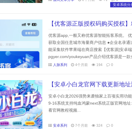
安卓系统分
【优客源正版授权码购买授权】
多功能采集软件
优客源app,一般又称优客源智能拓客系统。
获取全国任意城市海量商户信息 ●企业名录通
能采集软件苹果端在商店搜索【优客源]安卓端可在
pgyer.com/youkeyuan产品介绍优
力打造。该团队具备强大的技术能...
人脉系列
4个月前
194
0
【安卓小白龙官网下载更新地址
穿越语音转发红包秒抢朋友圈图
安卓小白龙2026强势来袭独家上百项实用功能独
9-16系统支持纯血鸿蒙next系统正版官网地址:htt
看官网教程视频...
安卓系列
7个月前
324
0