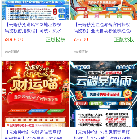
【云端秒抢迅风官网地址授权
【云端秒抢红包赤兔官网授权
码授权使用教程】可统计流水
码授权】全天自动秒抢群红包/
群红包提醒朋友圈自动点赞
黑屏抢支持秒抢24小时自动收
49.8.00
正版授权
36.00
正版授权
¥
¥
款功能
云端喵抢
云端喵抢
【云端秒抢红包财运喵官网授
【云端秒抢红包暴风雨官网授
权码授权】2026最新云端扫码
权激活】24小时自动抢红包授