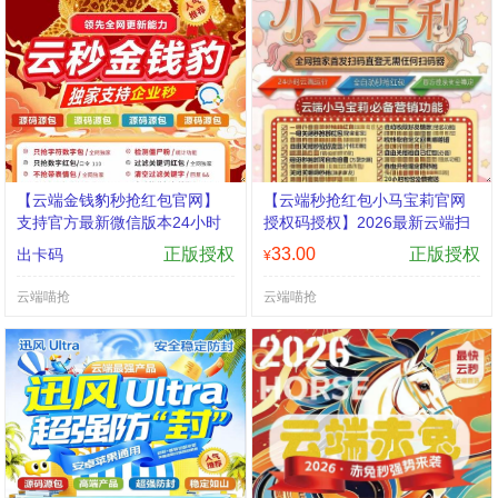
【云端金钱豹秒抢红包官网】
【云端秒抢红包小马宝莉官网
支持官方最新微信版本24小时
授权码授权】2026最新云端扫
稳定挂机秒抢不限制机型安卓
码登录黑屏关机断网断电照抢
正版授权
33.00
正版授权
出卡码
¥
苹果通用扫码器使用直登
不误
云端喵抢
云端喵抢