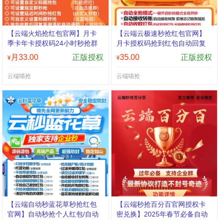
【云端火焰抢红包官网】月卡
【云端云极速秒抢红包官网】
季卡年卡授权码24小时秒抢群
月卡授权码抢到红包自动回复
红包自动收藏转发朋友圈自动
独家可以设置回复语
月33.00
正版授权
35.00
正版授权
¥
¥
点赞
云端喵抢
云端喵抢
【云端自动秒蓝花草秒抢红包
【云端秒抢百分百官网授权卡
官网】自动秒抢个人红包/自动
密兑换】2025年春节必备自动