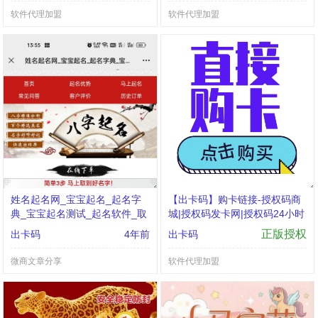
软件代理加盟
软件代理加盟
姓名起名网_宝宝起名_起名字
【出卡码】购卡链接-授权码商
典_宝宝起名测试_起名软件_取
城|授权码发卡网|授权码24小时
名网_起名网
自助发卡|点击进入
正版授权
出卡码
4年前
出卡码
微商文章分享
软件代理加盟