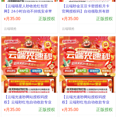
【云端喵星人秒收抢红包官
【云端秒金豆豆卡密授权月卡
网】24小时自动不掉线安卓苹
官网授权码】自动领取所有群
果通用自动抢授权码商城
红包可设置关键词屏蔽可自定
月35.00
正版授权
月35.00
正版授权
¥
¥
义关闭某群秒抢泡泡糖同款
云端喵抢
云端喵抢
【云端光速秒网站授权码授
【云端光速秒网站授权码授
权】云端秒红包自动收款专业
权】云端秒红包自动收款专业
秒—官方登录秒抢红包
秒—官方登录秒抢红包
月35.00
正版授权
月35.00
正版授权
¥
¥