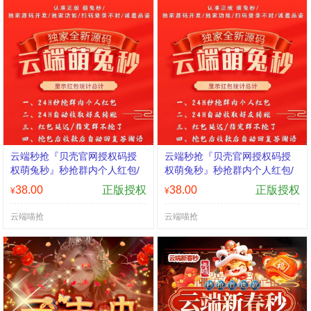
云端秒抢『贝壳官网授权码授
云端秒抢『贝壳官网授权码授
权萌兔秒』秒抢群内个人红包/
权萌兔秒』秒抢群内个人红包/
自动收取好友转账/指定群不抢 /
自动收取好友转账/指定群不抢 /
38.00
正版授权
38.00
正版授权
¥
¥
接收转账/抢包后自动@发包人
接收转账/抢包后自动@发包人
云端喵抢
云端喵抢