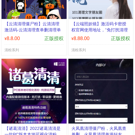
【云清清理僵尸粉】云清清理
【云端照妖镜】激活码卡密授
激活码-云清清理查单删清理单
权官网使用地址，“免打扰清理
项好友/智能清理死粉
朋友圈”，清理可选日期 清理图
8.8.00
正版授权
8.88.00
正版授权
¥
¥
片，文字，视频，超链接
清粉系列
清粉系列
【诸葛清清】2022诸葛清清是
火凤凰清理僵尸粉，火凤凰查
一款PC版本本地可视化清粉，
单删，火凤凰清理单项好友，