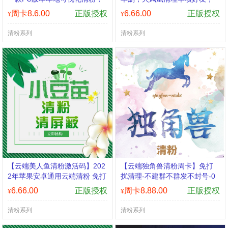
诸葛清清内置配套微信版本，
火凤凰清理死粉，云端清理僵
周卡8.6.00
正版授权
6.66.00
正版授权
¥
¥
清粉无打扰，零误删，更精准
尸粉 火凤凰地址
清粉系列
清粉系列
【云端美人鱼清粉激活码】202
【云端独角兽清粉周卡】免打
2年苹果安卓通用云端清粉 免打
扰清理-不建群不群发不封号-0
扰清理好友 清理朋友圈《美人
误封
6.66.00
正版授权
周卡8.88.00
正版授权
¥
¥
鱼微信清粉》
清粉系列
清粉系列