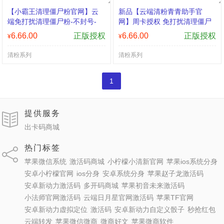
【小霸王清理僵尸粉官网】云
新品【云端清粉青青助手官
端免打扰清理僵尸粉-不封号-
网】周卡授权 免打扰清理僵尸
6.66.00
正版授权
6.66.00
正版授权
¥
¥
清粉系列
清粉系列
1
提供服务
出卡码商城
热门标签
苹果微信系统
激活码商城
小柠檬小清新官网
苹果ios系统分身
安卓小柠檬官网
ios分身
安卓系统分身
苹果赵子龙激活码
安卓新动力激活码
多开码商城
苹果初音未来激活码
小法师官网激活码
云端日月星官网激活码
苹果TF官网
安卓新动力虚拟定位
激活码
安卓新动力自定义骰子
秒抢红包
云端转发
苹果微信微商
微商好文
苹果微商软件