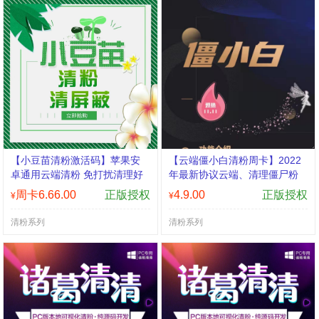
【小豆苗清粉激活码】苹果安
【云端僵小白清粉周卡】2022
卓通用云端清粉 免打扰清理好
年最新协议云端、清理僵尸粉
友 清理朋友圈《小豆苗微信清
锌粉-清圈清通讯录【激活码商
周卡6.66.00
正版授权
4.9.00
正版授权
¥
¥
粉》
城】
清粉系列
清粉系列