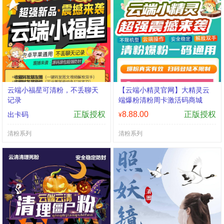
云端小福星可清粉，不丢聊天
【云端小精灵官网】大精灵云
记录
端爆粉清粉周卡激活码商城
正版授权
8.88.00
正版授权
出卡码
¥
清粉系列
清粉系列