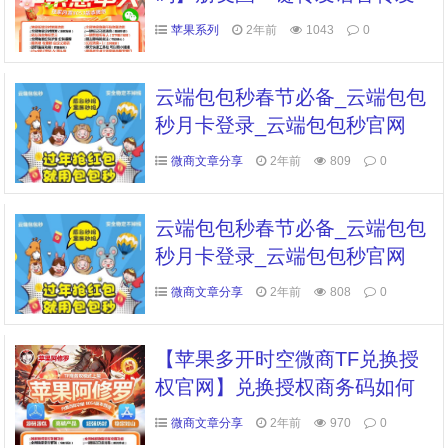
群发群消息定时群发ipad双设备
苹果系列
2年前
1043
0
云端包包秒春节必备_云端包包
秒月卡登录_云端包包秒官网
微商文章分享
2年前
809
0
云端包包秒春节必备_云端包包
秒月卡登录_云端包包秒官网
微商文章分享
2年前
808
0
【苹果多开时空微商TF兑换授
权官网】兑换授权商务码如何
获取
微商文章分享
2年前
970
0