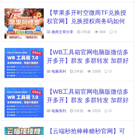
【苹果多开时空微商TF兑换授
权官网】兑换授权商务码如何
获取
微商文章分享
2年前
984
0
【WB工具箱官网电脑版微信多
开多开】群发 多群转发 加群好
友 加手机号 自动同意好友 朋
电脑系列
2年前
2008
0
友圈自动点赞评论跟圈
【WB工具箱官网电脑版微信多
开多开】群发 多群转发 加群好
友 加手机号 自动同意好友 朋
电脑系列
2年前
2028
0
友圈自动点赞评论跟圈
【云端秒抢棒棒糖秒官网】可