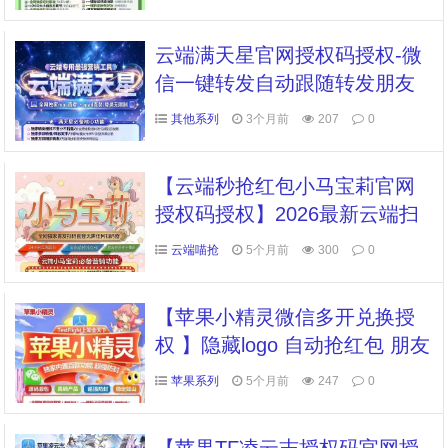
​云端满天星官网授权码授权-微
信一键转发自动跟随转发朋友
圈软件
其他系列
3个月前
207
0
【云端秒抢红包小马宝莉官网
授权码授权】2026最新云端扫
码登录黑屏关机断网断电照抢
云端喵抢
5个月前
300
0
不误
【苹果小精灵微信多开兑换授
权 】隐藏logo 自动抢红包 朋友
圈转发 授权码微信多开多开
苹果系列
5个月前
247
0