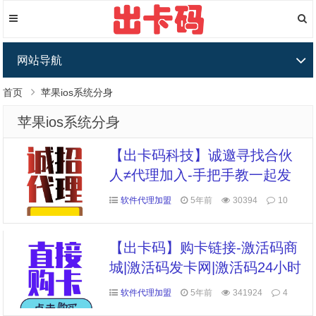
网站导航
首页
苹果ios系统分身
苹果ios系统分身
【出卡码科技】诚邀寻找合伙
人≠代理加入-手把手教一起发
展
软件代理加盟
5年前
30394
10
【出卡码】购卡链接-激活码商
城|激活码发卡网|激活码24小时
自助发卡|点击进入
软件代理加盟
5年前
341924
4