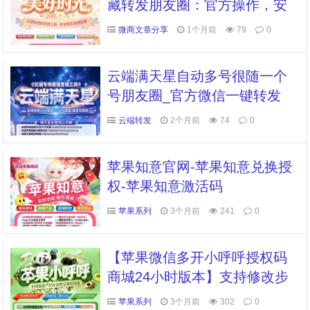
藏转发朋友圈：官方操作，安
全稳定快速转发
微商文章分享
1个月前
79
0
云端满天星自动多号很随一个
号朋友圈_官方微信一键转发
云端转发
2个月前
74
0
苹果知意官网-苹果知意兑换授
权-苹果知意激活码
苹果系列
3个月前
241
0
【苹果微信多开小呼呼授权码
商城24小时版本】支持修改步
数-朋友圈发1小时视频
苹果系列
3个月前
302
0