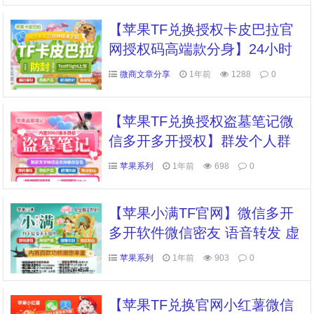
【苹果TF兑换授权卡皮巴拉官
网授权码高端款分身】24小时
自动抢红包
微商文章分享
1年前
1288
0
【苹果TF兑换授权盗墓笔记微
信多开多开授权】群发个人群
万群同步朋友圈转发跟圈虚拟
苹果系列
1年前
698
0
定位全球穿越
【苹果小满TF官网】微信多开
多开软件微信密友 语音转发 虚
拟定位全球穿越 朋友圈转发
苹果系列
1年前
903
0
【苹果TF兑换官网小红薯微信