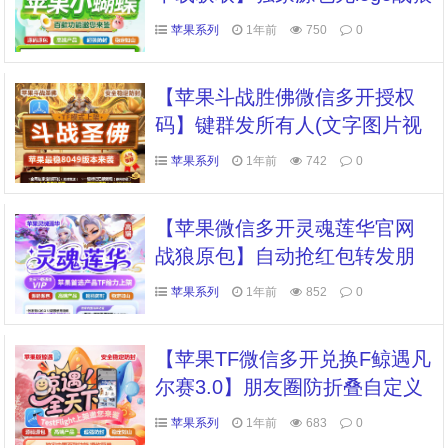
同款功能一模一样支持群发转
苹果系列
1年前
750
0
发抢红包
【苹果斗战胜佛微信多开授权
码】键群发所有人(文字图片视
频) 全网独家红包详情红包提醒
苹果系列
1年前
742
0
【苹果微信多开灵魂莲华官网
战狼原包】自动抢红包转发朋
友圈修改app图标
苹果系列
1年前
852
0
【苹果TF微信多开兑换F鲸遇凡
尔赛3.0】朋友圈防折叠自定义
朋友圈小尾巴自动收款解放双
苹果系列
1年前
683
0
手