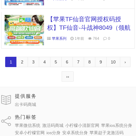
半防查岗
【苹果TF仙音官网授权码授
权】TF仙音-斗战神8049（领航
团队新品）
苹果系列
1年前
764
0
1
2
3
4
5
6
7
8
9
10
›
››
提供服务
出卡码商城
热门标签
苹果微信系统
激活码商城
小柠檬小清新官网
苹果ios系统分身
安卓小柠檬官网
ios分身
安卓系统分身
苹果赵子龙激活码