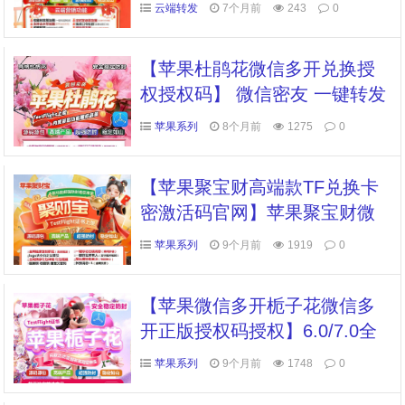
操作稳定安全支持最新官方微
云端转发
7个月前
243
0
信版本一键转发同步跟随朋友
圈图文大视频
【苹果杜鹃花微信多开兑换授
权授权码】 微信密友 一键转发
朋友圈 语音转发 消息防撤回
苹果系列
8个月前
1275
0
全球虚拟定位全球穿越 自动抢
红包/收款
【苹果聚宝财高端款TF兑换卡
密激活码官网】苹果聚宝财微
信多开软件自助卡密商城
苹果系列
9个月前
1919
0
【苹果微信多开栀子花微信多
开正版授权码授权】6.0/7.0全
球虚拟定位全球穿越发圈虚拟
苹果系列
9个月前
1748
0
定位全球穿越朋友圈跟随转发