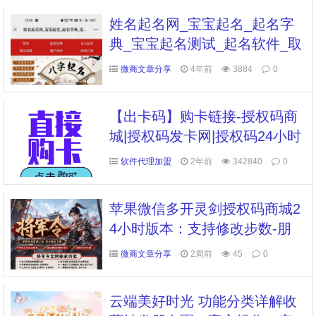
姓名起名网_宝宝起名_起名字
典_宝宝起名测试_起名软件_取
名网_起名网
微商文章分享
4年前
3884
0
【出卡码】购卡链接-授权码商
城|授权码发卡网|授权码24小时
自助发卡|点击进入
软件代理加盟
2年前
342840
0
苹果微信多开灵剑授权码商城2
4小时版本：支持修改步数-朋
友圈发1小时视频
微商文章分享
2周前
45
0
云端美好时光 功能分类详解收