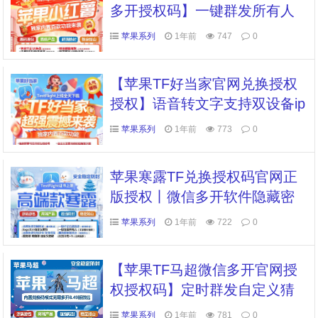
多开授权码】一键群发所有人
独家密友虚拟定位全球穿越
苹果系列
1年前
747
0
【苹果TF好当家官网兑换授权
授权】语音转文字支持双设备ip
ad模式登录本地大视频上传朋
苹果系列
1年前
773
0
友圈
苹果寒露TF兑换授权码官网正
版授权丨微信多开软件隐藏密
友消息全球虚拟定位全球穿越
苹果系列
1年前
722
0
秒抢红包带显示
【苹果TF马超微信多开官网授
权授权码】定时群发自定义猜
拳转发朋友圈密友隐藏另外一
苹果系列
1年前
781
0