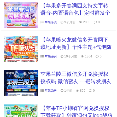
微信锁分身分身软件转发
【苹果多开春满园支持文字转
语音-内置语音包】定时群发个
性化美化功能秒抢红包
苹果系列
9个月前
2035
0
【苹果喷火龙微信多开官网下
载地址更新】个性主题+气泡随
意导入退群监控功能(群主使用)
苹果系列
10个月前
1364
0
苹果兰陵王微信多开兑换授权
授权码 微信密友 一键转发朋友
圈 语音转发 消息防撤回 全球
苹果系列
1年前
855
0
虚拟定位全球穿越 自动抢红包/
收款
【苹果TF小蝴蝶官网兑换授权
下载获取】独家源包无logo战狼