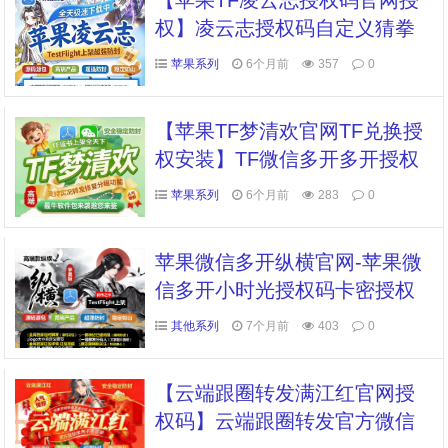
【苹果TF凌云志授权码官网授
权】凌云志授权码自定义猜拳
大小娱乐群发定位点赞抢红包
苹果系列
6个月前
357
0
【苹果TF梦清欢官网TF兑换授
权安装】TF微信多开多开授权
正版群发点赞抢红包
苹果系列
6个月前
283
0
苹果微信多开纵横官网-苹果微
信多开小时光授权码卡密授权
码购买
其他系列
7个月前
403
0
【云端跟圈转发满江红官网授
权码】云端跟圈转发官方微信