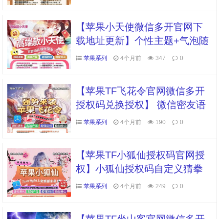
【苹果小天使微信多开官网下
载地址更新】个性主题+气泡随
意导入退群监控功能(群主使用)
苹果系列
4个月前
347
0
【苹果TF飞花令官网微信多开
授权码兑换授权】 微信密友语
音转发虚拟定位全球穿越朋友
苹果系列
4个月前
190
0
圈转发零钱余额修改自定义骰
子/石头剪刀布
【苹果TF小狐仙授权码官网授
权】小狐仙授权码自定义猜拳
大小娱乐群发定位点赞抢红包
苹果系列
4个月前
249
0