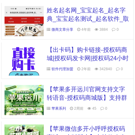
姓名起名网_宝宝起名_起名字
典_宝宝起名测试_起名软件_取
名网_起名网
微商文章分享
4年前
3884
0
【出卡码】购卡链接-授权码商
城|授权码发卡网|授权码24小时
自助发卡|点击进入
软件代理加盟
2年前
342840
0
【苹果多开远川官网支持文字
转语音-授权码商城版】支持群
内加好友
苹果系列
2周前
45
0
【苹果微信多开小呼呼授权码