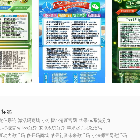
小呼呼授权码
【苹果首选乘风破浪官网授权
【苹果夜精
本】支持修改步
码TF模式超稳领先更新能力】
权】苹果微信
时视频
定时群发功能
灵转发抢红
正版授权
59.00
正版授权
59.00
¥
¥
303 人次浏览
苹果系列
177 人次浏览
苹果系列
门标签
微信系统
激活码商城
小柠檬小清新官网
苹果ios系统分身
小柠檬官网
ios分身
安卓系统分身
苹果赵子龙激活码
新动力激活码
多开码商城
苹果初音未来激活码
小法师官网激活码