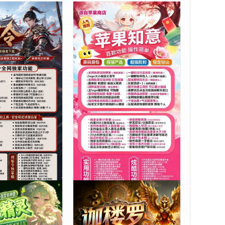
军令官网微信授权码
苹果知意官网-苹果知意兑换授
级转发朋友圈点赞
权-苹果知意激活码
正版授权
59.00
正版授权
¥
192 人次浏览
苹果系列
241 人次浏览