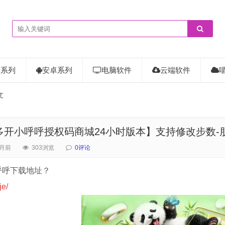
果系列
安卓系列
电脑软件
云端软件
文
多开小呼呼授权码商城24小时版本】支持修改步数-
月前
303浏览
0评论
呼呼下载地址？
je/