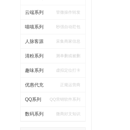
云端系列
管微操作转发
喵喵系列
秒强自动荭包
人脉客源
采集商家信息
清粉系列
测单删或被删
趣味系列
虚拟定位打卡
优惠代充
正规运营商
QQ系列
QQ营销软件系列
数码系列
微商好文知识