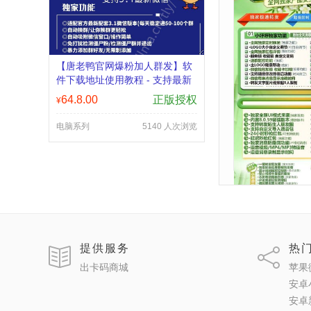
【唐老鸭官网爆粉加人群发】软
件下载地址使用教程 - 支持最新
3.6配套 - 微信群发加人自动回复
【苹果微信多开
64.8.00
正版授权
¥
拉群换群
商城24小时版
数-朋友圈发1小
电脑系列
5140 人次浏览
出卡码
苹果系列
提供服务
热
出卡码商城
苹果
安卓
安卓