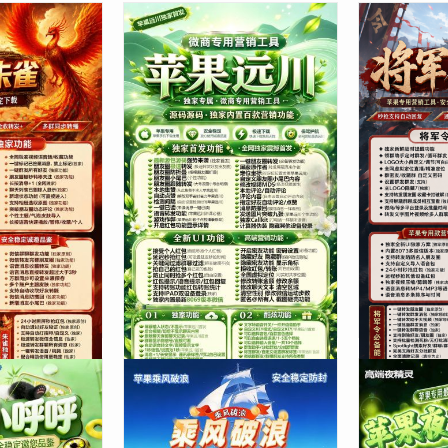
朱雀授权码商
【苹果多开远川官网支持文字
苹果TF将
本】红包转账字
转语音-授权码商城版】支持群
分身多开一
步数-朋友圈视
内加好友
抢红包
正版授权
68.00
正版授权
59.00
¥
¥
21 人次浏览
苹果系列
46 人次浏览
苹果系列