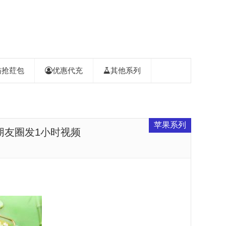
喵抢荭包
优惠代充
其他系列
苹果系列
朋友圈发1小时视频