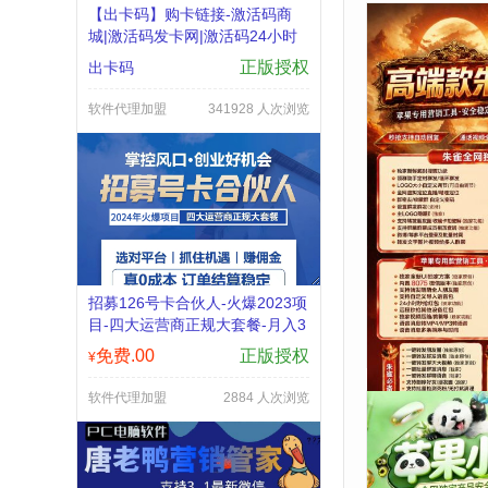
【出卡码】购卡链接-激活码商
城|激活码发卡网|激活码24小时
自助发卡|点击进入
正版授权
出卡码
软件代理加盟
341928 人次浏览
【苹果微信多开
城24小时TF版
体主题支持修改
招募126号卡合伙人-火爆2023项
58.00
¥
频
目-四大运营商正规大套餐-月入3
000-30000
苹果系列
免费.00
正版授权
¥
软件代理加盟
2884 人次浏览