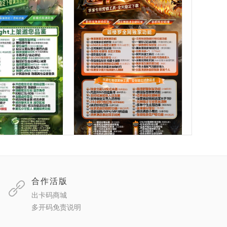
灵官网授权码授
【苹果迦楼罗IOS微信多开】苹
iOS多开分身夜精
果微信多开兑换授权授权码 微
包正版授权
信密友 一键转发朋友圈
正版授权
59.00
正版授权
¥
217 人次浏览
苹果系列
268 人次浏览
合作活版
出卡码商城
多开码免责说明