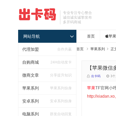
专业专注专心整合
诚信诚实诚挚发布
多开码商城
网站导航
首页
苹
首页
苹果系列
正
代理加盟
合作共赢
自购商城
24H自动发卡
【苹果微信
微商文章
分享提升知识
出卡码
3个
苹果
TF官网小
苹果系列
苹果系列份身
http://xiadan.xo.
安卓系列
安卓系列份身
电脑系列
群发自动回复