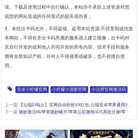
读、下载及使用过程中自行确认，本站亦不承担上述资源对您
或您的网站造成的任何形式的损失或伤害 。
4、未经
出卡码
允许，不得盗链、盗用本站资源;不得复制或仿造
本网站，不得在非
出卡码
所属的服务器上建立镜像，
出卡码
对
其自行开发的或和他人共同开发的所有内容、技术手段和服务
拥有全部知识产权，任何人不得侵害或破坏，也不得擅自使
用。
安卓小柠檬官网
小柠檬小清新官网
小法师官网激活码
上一篇
【云端闪电云】官网自动秒抢VX红包-云端安卓苹果通用24小时黑屏抢后台抢
下一篇
微妙激活码/苹果微妙哆开/苹果云彩微商/iOS系统分身/苹果云卫哆开/苹果白龙马哆开