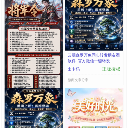
苹果微信多开灵剑授权码商城
云端森罗万象同步转发朋友圈
24小时版本：支持修改步数-
软件_官方微信一键转发
朋友圈发1小时视频
正版授权
正版授权
出卡码
出卡码
微商文章分享
微商文章分享