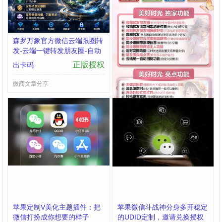
森罗万象官方微信云端跟圈转
云端美好时光 功能分类详解
发-云端一键转发朋友圈-自动
收藏转发朋友圈：官方操作，
同步跟随转发朋友圈软件
安全稳定快速转发
正版授权
正版授权
出卡码
出卡码
微商文章分享
微商文章分享
苹果定制V美化主题插件：把
苹果微信斗战神分身多开稳定
微信打扮成你想要的样子
的UDID定制，邀请兑换授权