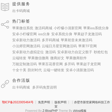
提供服务
出卡码商城
热门标签
苹果微信系统
激活码商城
小柠檬小清新官网
苹果ios系统分身
安卓小柠檬官网
ios分身
安卓系统分身
苹果赵子龙激活码
安卓新动力激活码
多开码商城
苹果初音未来激活码
小法师官网激活码
云端日月星官网激活码
苹果TF官网
安卓新动力虚拟定位
激活码
安卓新动力自定义骰子
秒抢红包
云端转发
苹果微信微商
微商好文
苹果微商软件
万能定制激活码
苹果百花香官网
多开码
苹果赵子龙官网
十全十美
防封时代
云端一键转发
安卓小清新激活码
合作活版
出卡码商城
多开码免责说明
鄂ICP备2022005464号
┊ 免责声明 ┊ 版权声明 ┊
┊赤壁市新世家网络科技工作
室
Powered By
Z-BlogPHP
Theme By
zblog模板