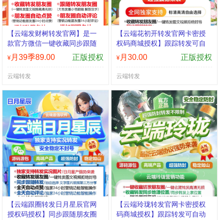
【云端发财树转发官网】是一
【云端花初开转发官网卡密授
款官方微信一键收藏同步跟随
权码商城授权】跟踪转发可自
转发朋友圈软件
动屏蔽被转发者自动评论自动
月39季89.00
正版授权
月30.00
正版授权
¥
¥
点赞自动通过好友申请
云端转发
云端转发
【云端跟圈转发日月星辰官网
【云端玲珑转发官网卡密授权
授权码授权】同步跟随朋友圈
码商城授权】跟踪转发可自动