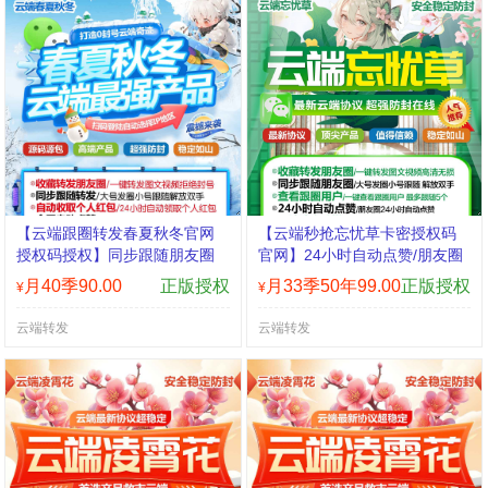
【云端跟圈转发春夏秋冬官网
【云端秒抢忘忧草卡密授权码
授权码授权】同步跟随朋友圈
官网】24小时自动点赞/朋友圈
收藏转发自动接受好友添加转
24小时自动点赞 云端消息防撤
月40季90.00
正版授权
月33季50年99.00
正版授权
¥
¥
发评论替换内容/评论收藏转发
回
替换文案
云端转发
云端转发