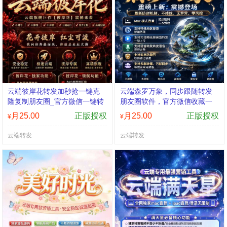
云端彼岸花转发加秒抢一键克
云端森罗万象，同步跟随转发
隆复制朋友圈_官方微信一键转
朋友圈软件，官方微信收藏一
发
键转发
月25.00
正版授权
月25.00
正版授权
¥
¥
云端转发
云端转发