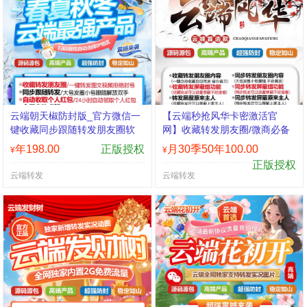
云端朝天椒防封版_官方微信一
【云端秒抢风华卡密激活官
键收藏同步跟随转发朋友圈软
网】收藏转发朋友圈/微商必备
件
《云端跟圈转发风华云端跟圈
年198.00
正版授权
月30季50年100.00
¥
¥
转发》
正版授权
云端转发
云端转发