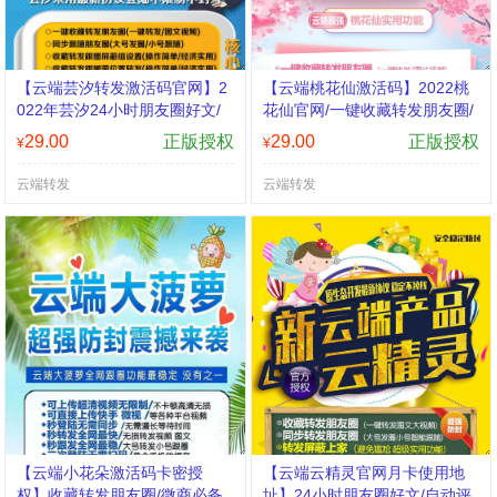
【云端芸汐转发激活码官网】2
【云端桃花仙激活码】2022桃
022年芸汐24小时朋友圈好文/
花仙官网/一键收藏转发朋友圈/
自动评论/安卓苹果通用支持离
同步转发朋友圈/大视频上传朋
29.00
正版授权
29.00
正版授权
¥
¥
线挂机24小时突破扫码限制
友圈《桃花仙卡密正版授权
码》
云端转发
云端转发
【云端小花朵激活码卡密授
【云端云精灵官网月卡使用地
权】收藏转发朋友圈/微商必备
址】24小时朋友圈好文/自动评