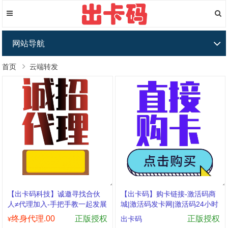
网站导航
首页
云端转发
【出卡码科技】诚邀寻找合伙
【出卡码】购卡链接-激活码商
人≠代理加入-手把手教一起发展
城|激活码发卡网|激活码24小时
自助发卡|点击进入
终身代理.00
正版授权
正版授权
出卡码
¥