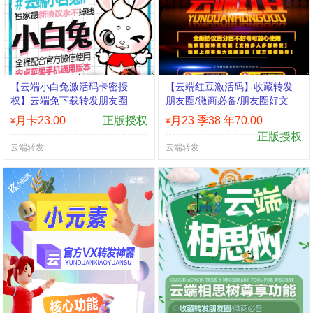
【云端小白兔激活码卡密授
【云端红豆激活码】收藏转发
权】云端免下载转发朋友圈
朋友圈/微商必备/朋友圈好文
《月卡季卡年卡》
《云端秒转红豆》
月卡23.00
正版授权
月23 季38 年70.00
¥
¥
正版授权
云端转发
云端转发