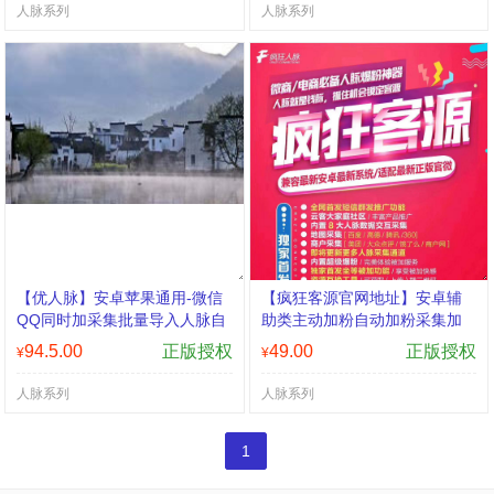
人脉系列
人脉系列
【优人脉】安卓苹果通用-微信
【疯狂客源官网地址】安卓辅
QQ同时加采集批量导入人脉自
助类主动加粉自动加粉采集加
动添加营销利器 高端采集自动
94.5.00
正版授权
49.00
正版授权
¥
¥
添加营销利器
人脉系列
人脉系列
1