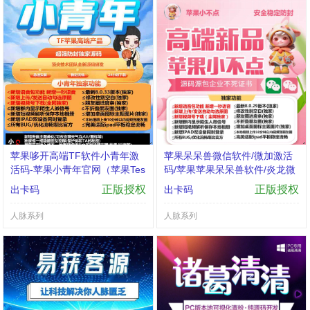
苹果哆开高端TF软件小青年激
苹果呆呆兽微信软件/微加激活
活码-苹果小青年官网（苹果Tes
码/苹果苹果呆呆兽软件/炎龙微
tflight下载码激活码通用版）微
商授权码/支持iOS15系统
正版授权
正版授权
出卡码
出卡码
信营销一键转发软件
人脉系列
人脉系列