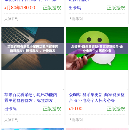
取月卡年卡授权
月80年180.00
正版授权
正版授权
出卡码
¥
人脉系列
人脉系列
苹果百花香消息小尾巴功能内
众询客-群采集更新-商家资源整
置主题群聊群发：标签群发 、
合-企业电商个人拓客必备
分批群发
正版授权
10.00
正版授权
出卡码
¥
人脉系列
人脉系列