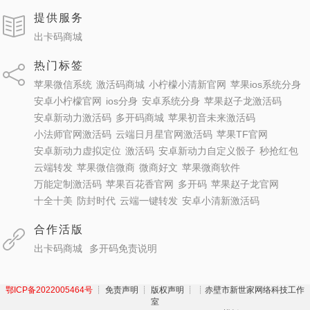
提供服务
出卡码商城
热门标签
苹果微信系统
激活码商城
小柠檬小清新官网
苹果ios系统分身
安卓小柠檬官网
ios分身
安卓系统分身
苹果赵子龙激活码
安卓新动力激活码
多开码商城
苹果初音未来激活码
小法师官网激活码
云端日月星官网激活码
苹果TF官网
安卓新动力虚拟定位
激活码
安卓新动力自定义骰子
秒抢红包
云端转发
苹果微信微商
微商好文
苹果微商软件
万能定制激活码
苹果百花香官网
多开码
苹果赵子龙官网
十全十美
防封时代
云端一键转发
安卓小清新激活码
合作活版
出卡码商城
多开码免责说明
鄂ICP备2022005464号
┊ 免责声明 ┊ 版权声明 ┊
┊赤壁市新世家网络科技工作
室