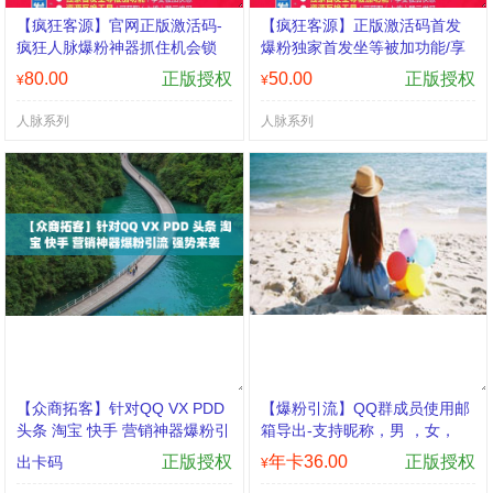
【疯狂客源】官网正版激活码-
【疯狂客源】正版激活码首发
疯狂人脉爆粉神器抓住机会锁
爆粉独家首发坐等被加功能/享
定客源
受被加快感 专业，专心，专
80.00
正版授权
50.00
正版授权
¥
¥
注，筑梦微商，从未止步02020
疯狂团队荣誉出品
人脉系列
人脉系列
【众商拓客】针对QQ VX PDD
【爆粉引流】QQ群成员使用邮
头条 淘宝 快手 营销神器爆粉引
箱导出-支持昵称，男 ，女，
流 强势来袭
正版授权
年卡36.00
正版授权
出卡码
¥