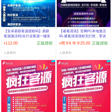
【安卓易获客源授权码】易获
【诸葛清清】官网PC本地激活
客源激活码/全行业客源一键采
码-诸葛清清清粉无打扰，零误
集 独家一键导出表格 独家一键
删，更精准
112.00
正版授权
周卡6 年卡25.00
正版授权
¥
¥
导出通讯录 独家一键添加微信
独家一键发短信
人脉系列
人脉系列