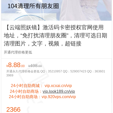
【云端照妖镜】激活码卡密授权官网使用
地址，“免打扰清理朋友圈”，清理可选日期
清理图片，文字，视频，超链接
开通代理价格更低
8.88
498
¥
.00
¥
.00
开通永久代理价格会更低 QQ：35210957 QQ：529007423 QQ：363601
3969
24小时自助商城：
vip.xcxai.cn/vip
24小时
自助商场：
vip.look189.cn/vip
24小时
自助商场：
vip.920vps.com/vip
2366