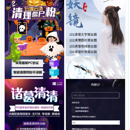
【云清清理僵尸粉】云清清理
【云端照妖镜】激活码卡密授
激活码-云清清理查单删清理
权官网使用地址，“免打扰清
单项好友/智能清理死粉
理朋友圈”，清理可选日期 清
8.8.00
正版授权
8.88.00
正版授权
¥
¥
理图片，文字，视频，超链接
清粉系列
清粉系列