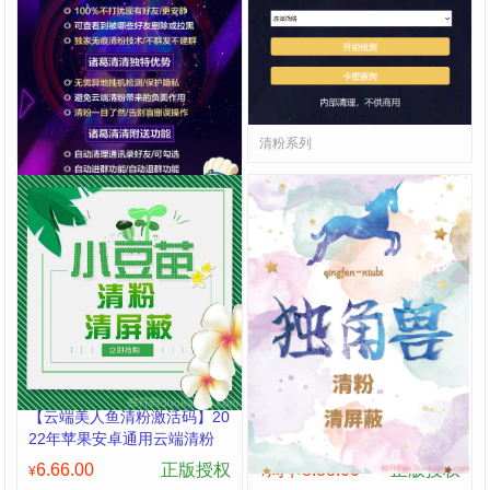
【诸葛清清】2022诸葛清清
火凤凰清理僵尸粉，火凤凰查
是一款PC版本本地可视化清
单删，火凤凰清理单项好友，
粉，诸葛清清内置配套微信版
火凤凰清理死粉，云端清理僵
周卡8.6.00
正版授权
6.66.00
正版授权
¥
¥
本，清粉无打扰，零误删，更
尸粉 火凤凰地址
精准
清粉系列
清粉系列
【云端美人鱼清粉激活码】20
【云端独角兽清粉周卡】免打
22年苹果安卓通用云端清粉
扰清理-不建群不群发不封号-
免打扰清理好友 清理朋友圈
0误封
6.66.00
正版授权
周卡8.88.00
正版授权
¥
¥
《美人鱼微信清粉》