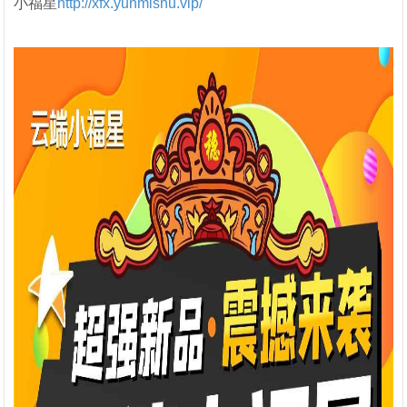
小福星
http://xfx.yunmishu.vip/