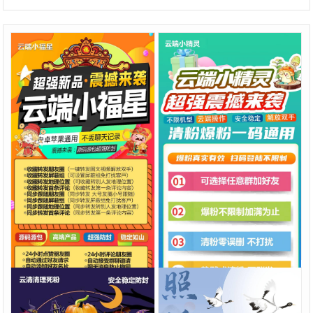
云端小福星可清粉，不丢聊天
【云端小精灵官网】大精灵云
记录
端爆粉清粉周卡激活码商城
正版授权
8.88.00
正版授权
出卡码
¥
清粉系列
清粉系列