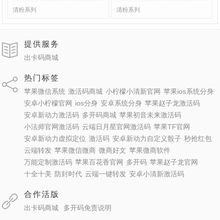
清粉系列
清粉系列
提供服务
出卡码商城
热门标签
苹果微信系统
激活码商城
小柠檬小清新官网
苹果ios系统分身
安卓小柠檬官网
ios分身
安卓系统分身
苹果赵子龙激活码
安卓新动力激活码
多开码商城
苹果初音未来激活码
小法师官网激活码
云端日月星官网激活码
苹果TF官网
安卓新动力虚拟定位
激活码
安卓新动力自定义骰子
秒抢红包
云端转发
苹果微信微商
微商好文
苹果微商软件
万能定制激活码
苹果百花香官网
多开码
苹果赵子龙官网
十全十美
防封时代
云端一键转发
安卓小清新激活码
合作活版
出卡码商城
多开码免责说明