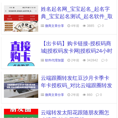
姓名起名网_宝宝起名_起名字
典_宝宝起名测试_起名软件_取
名网_起名网
微商文章分享
4年前
3885
0
【出卡码】购卡链接-授权码商
城|授权码发卡网|授权码24小时
自助发卡|点击进入
软件代理加盟
2年前
342842
0
云端跟圈转发红豆沙月卡季卡
年卡授权码_对比云端跟圈转发
曼陀罗黑神话那个好用
微商文章分享
2年前
860
0
云端转发太阳花跟随朋友圈怎