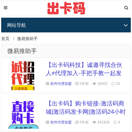
网站导航
首页
微易推助手
微易推助手
【出卡码科技】诚邀寻找合伙
人≠代理加入-手把手教一起发
展
软件代理加盟
5年前
30403
10
【出卡码】购卡链接-激活码商
城|激活码发卡网|激活码24小时
自助发卡|点击进入
软件代理加盟
5年前
341929
4