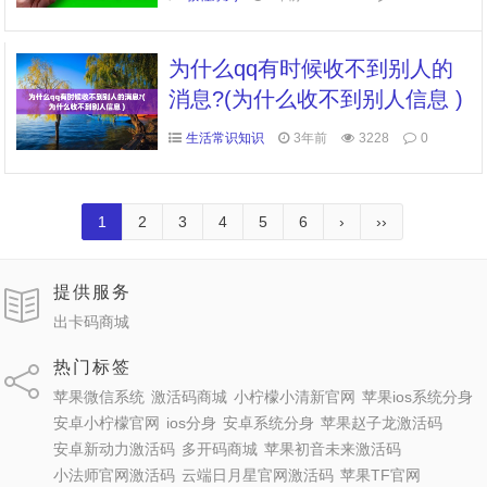
为什么qq有时候收不到别人的
消息?(为什么收不到别人信息 )
生活常识知识
3年前
3228
0
1
2
3
4
5
6
›
››
提供服务
出卡码商城
热门标签
苹果微信系统
激活码商城
小柠檬小清新官网
苹果ios系统分身
安卓小柠檬官网
ios分身
安卓系统分身
苹果赵子龙激活码
安卓新动力激活码
多开码商城
苹果初音未来激活码
小法师官网激活码
云端日月星官网激活码
苹果TF官网