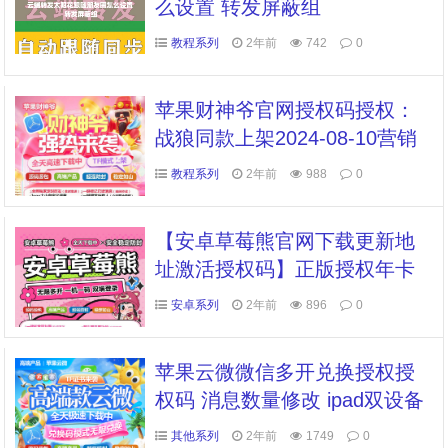
么设置 转发屏蔽组
教程系列
2年前
742
0
苹果财神爷官网授权码授权：
战狼同款上架2024-08-10营销
软件、出卡码商城和推推码商
教程系列
2年前
988
0
城
【安卓草莓熊官网下载更新地
址激活授权码】正版授权年卡
续费最新系统支持语音转发万
安卓系列
2年前
896
0
群直播虚拟定位全球穿越微信
群发红包秒抢朋友圈图文大视
苹果云微微信多开兑换授权授
频一键转发上传
权码 消息数量修改 ipad双设备
登录 微信密友 虚拟定位全球穿
其他系列
2年前
1749
0