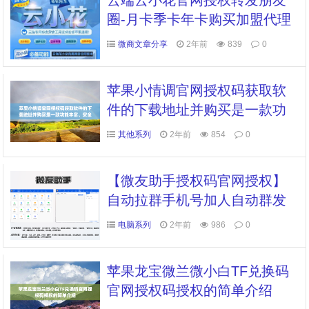
云端云小花官网授权转发朋友
圈-月卡季卡年卡购买加盟代理
软件（小花朵转发同款）
微商文章分享
2年前
839
0
苹果小情调官网授权码获取软
件的下载地址并购买是一款功
能丰富、安全可靠的微信辅助
其他系列
2年前
854
0
软件
【微友助手授权码官网授权】
自动拉群手机号加人自动群发
加群还有支持百款高级功能
电脑系列
2年前
986
0
苹果龙宝微兰微小白TF兑换码
官网授权码授权的简单介绍