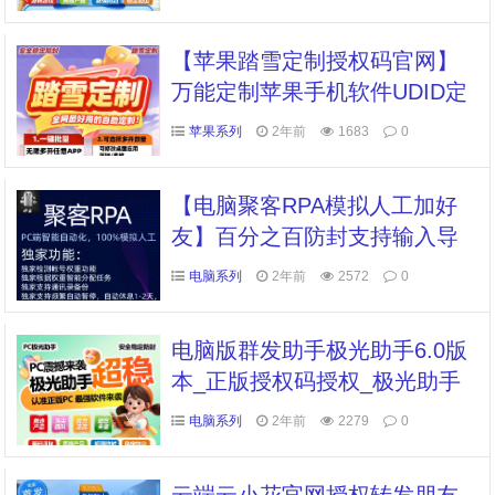
越 修改转账金额
【苹果踏雪定制授权码官网】
万能定制苹果手机软件UDID定
制证书版本永久不掉独家定制
苹果系列
2年前
1683
0
最稳证书
【电脑聚客RPA模拟人工加好
友】百分之百防封支持输入导
入支持手机号微信号QQ号支持
电脑系列
2年前
2572
0
备注
电脑版群发助手极光助手6.0版
本_正版授权码授权_极光助手
6.0版本官网
电脑系列
2年前
2279
0