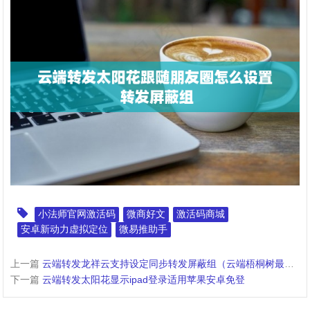
小法师官网激活码
微商好文
激活码商城
安卓新动力虚拟定位
微易推助手
上一篇
云端转发龙祥云支持设定同步转发屏蔽组（云端梧桐树最靠谱）
下一篇
云端转发太阳花显示ipad登录适用苹果安卓免登