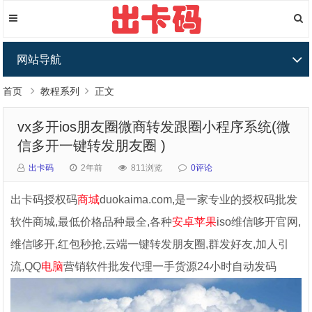
网站导航
首页
教程系列
正文
vx多开ios朋友圈微商转发跟圈小程序系统(微
信多开一键转发朋友圈 )
出卡码
2年前
811浏览
0评论
出卡码授权码
商城
duokaima.com,是一家专业的授权码批发
软件商城,最低价格品种最全,各种
安卓
苹果
iso维信哆开官网,
维信哆开,红包秒抢,云端一键转发朋友圈,群发好友,加人引
流,QQ
电脑
营销软件批发代理一手货源24小时自动发码