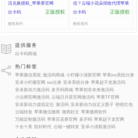
活兑换授权_苹果香官网
信？云端小花朵招收代理苹果
微信多开摇钱树兑换授权
正版授权
正版授权
出卡码
出卡码
教程系列
教程系列
提供服务
出卡码商城
热门标签
苹果微信系统
激活码商城
小柠檬小清新官网
苹果ios系统分身
安卓小柠檬官网
ios分身
安卓系统分身
苹果赵子龙激活码
安卓新动力激活码
多开码商城
苹果初音未来激活码
小法师官网激活码
云端日月星官网激活码
苹果TF官网
安卓新动力虚拟定位
激活码
安卓新动力自定义骰子
秒抢红包
云端转发
苹果微信微商
微商好文
苹果微商软件
万能定制激活码
苹果百花香官网
多开码
苹果赵子龙官网
十全十美
防封时代
云端一键转发
安卓小清新激活码