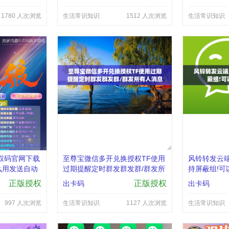
1780 人次浏览
生活常识知识
1512 人次浏览
生活常识知识
权码官网下载
至尊宝微信多开兑换授权TF使用
风铃转发云
么用发送自动
过期提醒定时群发群发群/群发所
持屏蔽组!可
能新增一秒语
有人消息+1功能callkit通话
正版授权
正版授权
出卡码
出卡码
997 人次浏览
生活常识知识
1127 人次浏览
生活常识知识