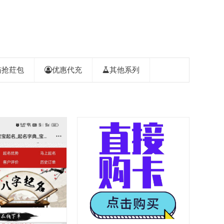
喵抢荭包
优惠代充
其他系列