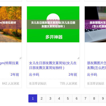
gm(特斯拉素
女儿生日朋友圈文案简短(女儿生
朋友圈图片
日朋友圈文案简短独特 )
友圈(怎么把
遍 )
2年前
出卡码
2年前
出卡码
842 人次浏览
生活常识知识
735 人次浏览
生活常识知识
1
2
3
4
5
6
7
8
9