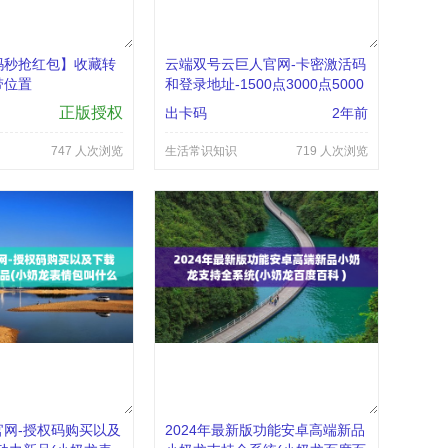
玛秒抢红包】收藏转
云端双号云巨人官网-卡密激活码
带位置
和登录地址-1500点3000点5000
点1万点授权的简单介绍
正版授权
出卡码
2年前
747 人次浏览
生活常识知识
719 人次浏览
网-授权码购买以及
2024年最新版功能安卓高端新品