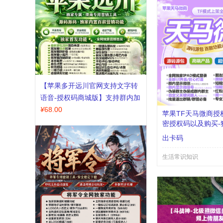
【苹果多开远川官网支持文字转
语音-授权码商城版】支持群内加
好友
¥
68.00
苹果TF天马微商授
密授权码以及购买-
出卡码
生活常识知识