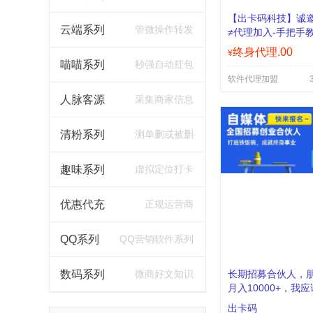
【出卡码科技】诚
云端系列
管微操作转发
≠代理加入-手把手
终身代理.00
¥
喵喵系列
秒强自动荭包
软件代理加盟
人脉客源
采集商家信息
清粉系列
测单删或被删
趣味系列
虚拟定位打卡
优惠代充
正规运营商
QQ系列
QQ营销软件系列
数码系列
微商好文知识
长期招募合伙人，
月入10000+，我
体吗？
出卡码