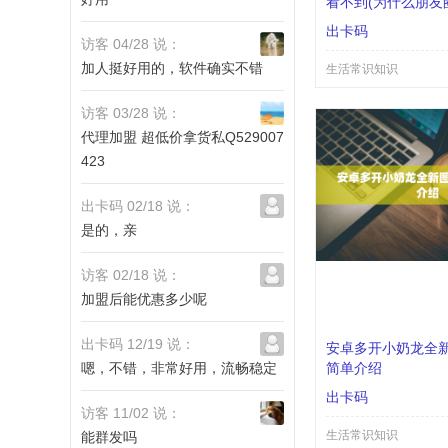
看不到(为什么朋友
到有时候看不到 )
出卡码
访客 04/28 说：
加人挺好用的，软件确实不错
生活常识知识
访客 03/28 说：
代理加盟 超低价拿货私Q529007
423
出卡码 02/18 说：
是的，亲
访客 02/18 说：
加盟后能优惠多少呢
出卡码 12/19 说：
安卓多开小奶龙全
嗯，不错，非常好用，流畅稳定
简单介绍
出卡码
访客 11/02 说：
生活常识知识
能群发吗