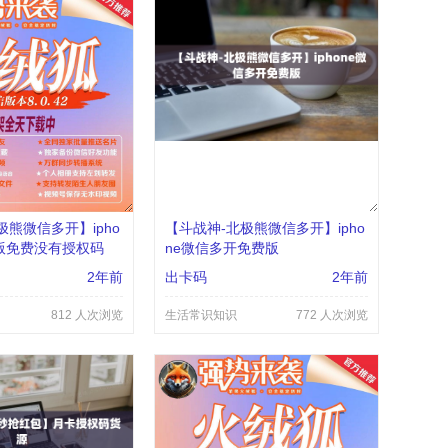
极熊微信多开】ipho
【斗战神-北极熊微信多开】ipho
版免费没有授权码
ne微信多开免费版
2年前
出卡码
2年前
812 人次浏览
生活常识知识
772 人次浏览