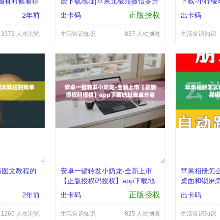
圈有时候看得
鹿下载地址|苹果北极熊微信多开
下载-小柠檬
教程
情包叫什么名
正版授权
2年前
出卡码
出卡码
3373 人次浏览
生活常识知识
837 人次浏览
生活常识知识
新图文教程的
安卓一键转发小奶龙-全新上市
苹果相册怎么
【正版授权码授权】app下载地
桌面和锁屏怎
址安卓分身软件小奶龙能黑屏抢
正版授权
2年前
出卡码
出卡码
红包么
1266 人次浏览
生活常识知识
825 人次浏览
生活常识知识