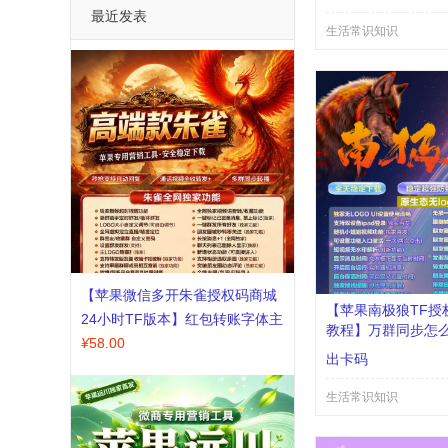
最近发表
生活常识知识
【苹果微信多开朱雀授权码商城
【苹果南极狼TF授
24小时TF版本】红包转账字体主
教程】万群同步怎
题支持修改步数-朋友圈视频
¥
58.00
勾选原图语音包功
出卡码
音分身微信多开
生活常识知识