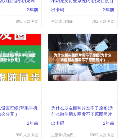
动力新品(小奶龙表
小奶龙支持全系统(小奶龙百度百
字 )
科 )
2年前
出卡码
2年前
805 人次浏览
生活常识知识
792 人次浏览
设置壁纸(苹果手机
为什么朋友圈照片发不了原图(为
么分开 )
什么微信朋友圈发不了原图照片
)
2年前
出卡码
2年前
990 人次浏览
生活常识知识
2892 人次浏览