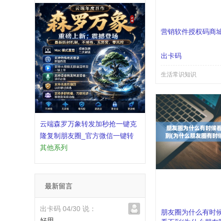
营销软件授权码商
出卡码
生活常识知识
云端森罗万象转发加秒抢一键克
隆复制朋友圈_官方微信一键转
发
其他系列
最新留言
出卡码 04/30 说：
朋友圈为什么有时
好用