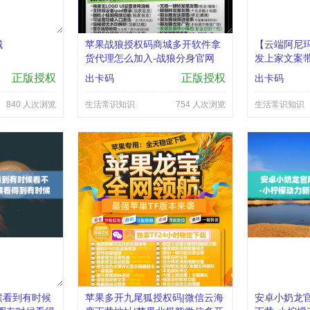
城
苹果战狼授权码商城多开软件拿
【云端阿尼
货代理怎么加入-战狼分身官网
发上家文案
正版授权
正版授权
出卡码
出卡码
840 人次浏览
生活常识知识
754 人次浏览
生活常识知识
候看到有时候
苹果多开九尾狐授权码|微信云海
安卓小奶龙官