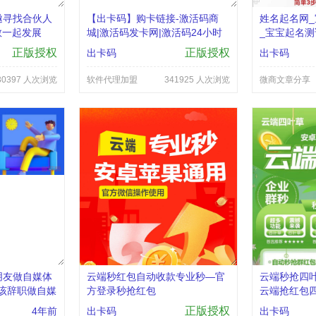
邀寻找合伙人
【出卡码】购卡链接-激活码商
姓名起名网_
教一起发展
城|激活码发卡网|激活码24小时
_宝宝起名测
自助发卡|点击进入
网_起名网
正版授权
正版授权
出卡码
出卡码
30397 人次浏览
软件代理加盟
341925 人次浏览
微商文章分享
朋友做自媒体
云端秒红包自动收款专业秒—官
云端秒抢四叶
应该辞职做自媒
方登录秒抢红包
云端抢红包
正版授权
4年前
出卡码
出卡码