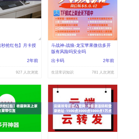
速秒抢红包】月卡授
斗战神-战狼-龙宝苹果微信多开
版有风险吗安全吗
2年前
出卡码
2年前
927 人次浏览
生活常识知识
781 人次浏览