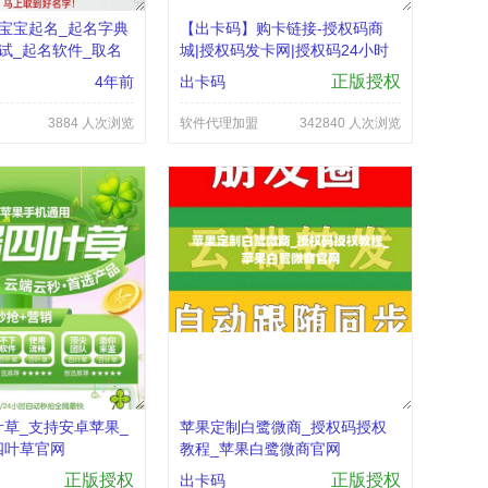
宝宝起名_起名字典
【出卡码】购卡链接-授权码商
试_起名软件_取名
城|授权码发卡网|授权码24小时
自助发卡|点击进入
正版授权
4年前
出卡码
3884 人次浏览
软件代理加盟
342840 人次浏览
草_支持安卓苹果_
苹果定制白鹭微商_授权码授权
四叶草官网
教程_苹果白鹭微商官网
正版授权
正版授权
出卡码