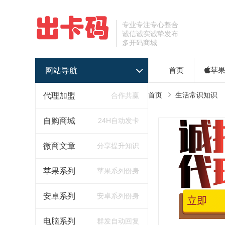
专业专注专心整合
诚信诚实诚挚发布
多开码商城
网站导航
首页
苹
首页
生活常识知识
代理加盟
合作共赢
自购商城
24H自动发卡
微商文章
分享提升知识
苹果系列
苹果系列份身
安卓系列
安卓系列份身
电脑系列
群发自动回复