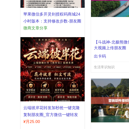
苹果微信多开灵剑授权码商城24
小时版本：支持修改步数-朋友圈
发1小时视频
微商文章分享
【斗战神-北极熊微
大视频上传朋友圈
出卡码
生活常识知识
云端彼岸花转发加秒抢一键克隆
复制朋友圈_官方微信一键转发
¥
月25.00