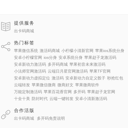
提供服务
出卡码商城
热门标签
苹果微信系统
激活码商城
小柠檬小清新官网
苹果ios系统分身
安卓小柠檬官网
ios分身
安卓系统分身
苹果赵子龙激活码
安卓新动力激活码
多开码商城
苹果初音未来激活码
小法师官网激活码
云端日月星官网激活码
苹果TF官网
安卓新动力虚拟定位
激活码
安卓新动力自定义骰子
秒抢红包
云端转发
苹果微信微商
微商好文
苹果微商软件
万能定制激活码
苹果百花香官网
多开码
苹果赵子龙官网
十全十美
防封时代
云端一键转发
安卓小清新激活码
合作活版
出卡码商城
多开码免责说明