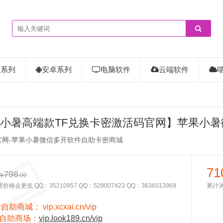
果系列
安卓系列
电脑软件
云端软件
小暑高端款TF兑换卡密激活码官网】苹果小暑
自助卡密商城
官网-苹果小暑微信多开软件自助卡密商城
71
798
¥
.00
格会更低 QQ：35210957 QQ：529007423 QQ：3636013969
累计
时自助商城：
vip.xcxai.cn/vip
自助商场：
vip.look189.cn/vip