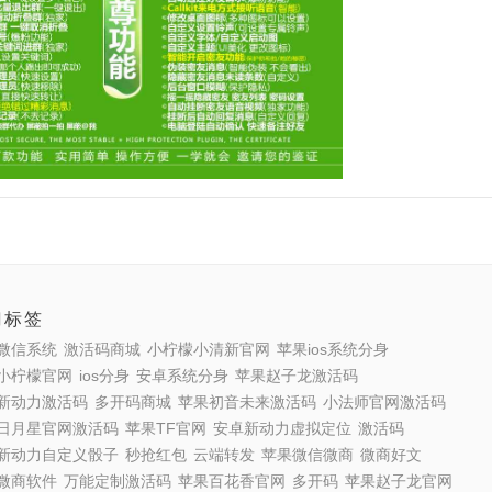
门标签
微信系统
激活码商城
小柠檬小清新官网
苹果ios系统分身
小柠檬官网
ios分身
安卓系统分身
苹果赵子龙激活码
新动力激活码
多开码商城
苹果初音未来激活码
小法师官网激活码
日月星官网激活码
苹果TF官网
安卓新动力虚拟定位
激活码
新动力自定义骰子
秒抢红包
云端转发
苹果微信微商
微商好文
微商软件
万能定制激活码
苹果百花香官网
多开码
苹果赵子龙官网