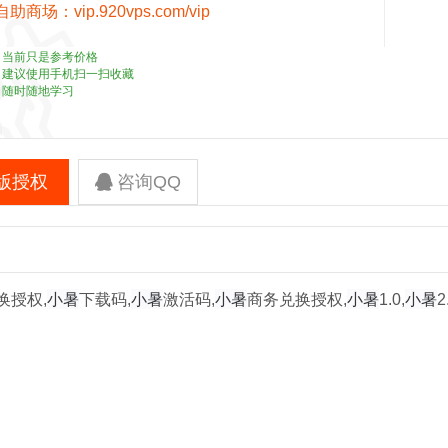
自助商场：
vip.920vps.com/vip
当前只是参考价格
建议使用手机扫一扫收藏
随时随地学习
版授权
咨询QQ
小暑
小暑
小暑
小暑
小暑
换授权,
下载码,
激活码,
商务兑换授权,
1.0,
2