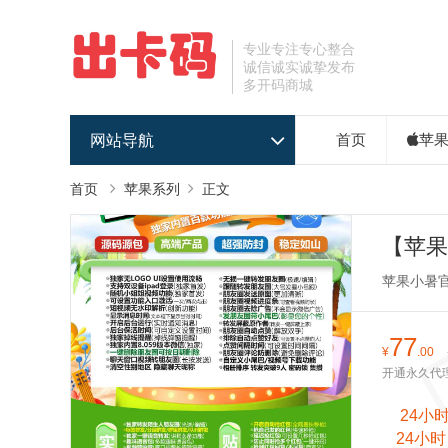
专业专注专心整合
诚信诚实诚挚发布
多开码商城
网站导航
首页
苹
首页
苹果系列
正文
【苹果
开软件
苹果小暑
77
¥
.00
开通永久代理价
24小
24小时