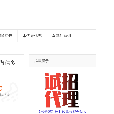
喵抢荭包
优惠代充
其他系列
推荐展示
微信多
0
浏览人次
【出卡码科技】诚邀寻找合伙人