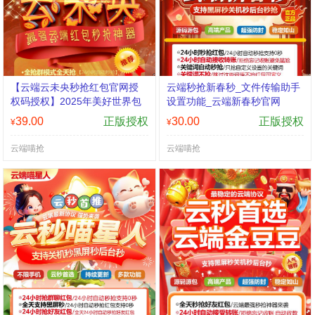
【云端云未央秒抢红包官网授
云端秒抢新春秒_文件传输助手
权码授权】2025年美好世界包
设置功能_云端新春秒官网
包秒同款功能最新版本开启抢
39.00
正版授权
30.00
正版授权
¥
¥
所有微信群红包光速秒
云端喵抢
云端喵抢