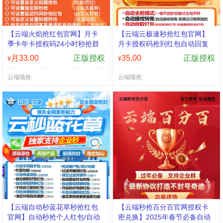
【云端火焰抢红包官网】月卡
【云端云极速秒抢红包官网】
季卡年卡授权码24小时秒抢群
月卡授权码抢到红包自动回复
红包自动收藏转发朋友圈自动
独家可以设置回复语
月33.00
正版授权
35.00
正版授权
¥
¥
点赞
云端喵抢
云端喵抢
【云端自动秒蓝花草秒抢红包
【云端秒抢百分百官网授权卡
官网】自动秒抢个人红包/自动
密兑换】2025年春节必备自动