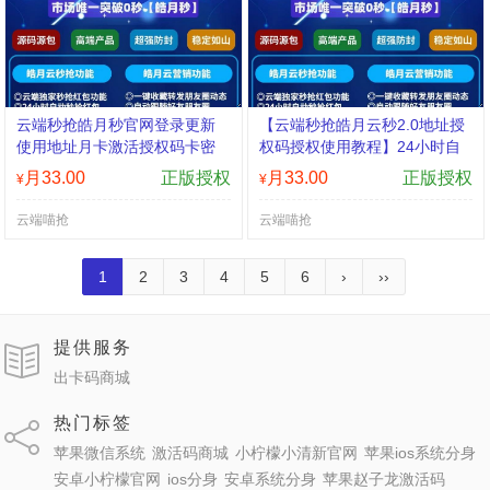
云端秒抢皓月秒官网登录更新
【云端秒抢皓月云秒2.0地址授
使用地址月卡激活授权码卡密
权码授权使用教程】24小时自
购买 不限制机型安卓苹果通用
动云端抢红包
月33.00
正版授权
月33.00
正版授权
¥
¥
支持最新官方微信版本设置指
定群聊自动回复延迟设置_
云端喵抢
云端喵抢
1
2
3
4
5
6
›
››
提供服务
出卡码商城
热门标签
苹果微信系统
激活码商城
小柠檬小清新官网
苹果ios系统分身
安卓小柠檬官网
ios分身
安卓系统分身
苹果赵子龙激活码