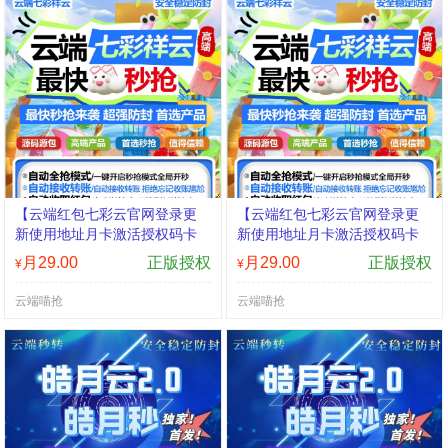
【云端红包七彩云官网登录更
【云端红包七彩云官网登录更
新使用地址月卡激活授权码卡
新使用地址月卡激活授权码卡
密获取】不限制机型安卓苹果
密获取】不限制机型安卓苹果
月29.00
正版授权
月29.00
正版授权
¥
¥
通用全天24小时稳定挂机运行
通用全天24小时稳定挂机运行
解放双手
解放双手
云端喵抢
云端喵抢