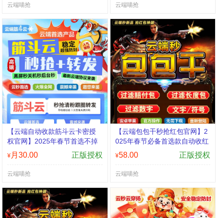
云端喵抢
云端喵抢
【云端自动收款筋斗云卡密授
【云端包包干秒抢红包官网】2
权官网】2025年春节首选不掉
025年春节必备首选款自动收红
线自动收款自动抢群红包解放
包自动提醒推广明细
月30.00
正版授权
58.00
正版授权
¥
¥
双手不错包
云端喵抢
云端喵抢