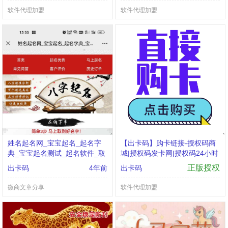
软件代理加盟
软件代理加盟
姓名起名网_宝宝起名_起名字
【出卡码】购卡链接-授权码商
典_宝宝起名测试_起名软件_取
城|授权码发卡网|授权码24小时
名网_起名网
自助发卡|点击进入
正版授权
出卡码
4年前
出卡码
微商文章分享
软件代理加盟