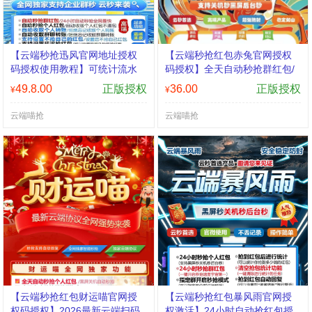
【云端秒抢迅风官网地址授权
【云端秒抢红包赤兔官网授权
码授权使用教程】可统计流水
码授权】全天自动秒抢群红包/
群红包提醒朋友圈自动点赞
黑屏抢支持秒抢24小时自动收
49.8.00
正版授权
36.00
正版授权
¥
¥
款功能
云端喵抢
云端喵抢
【云端秒抢红包财运喵官网授
【云端秒抢红包暴风雨官网授
权码授权】2026最新云端扫码
权激活】24小时自动抢红包授