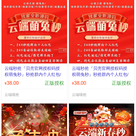
云端秒抢『贝壳官网授权码授
云端秒抢『贝壳官网授权码授
权萌兔秒』秒抢群内个人红包/
权萌兔秒』秒抢群内个人红包/
自动收取好友转账/指定群不抢 /
自动收取好友转账/指定群不抢 /
38.00
正版授权
38.00
正版授权
¥
¥
接收转账/抢包后自动@发包人
接收转账/抢包后自动@发包人
云端喵抢
云端喵抢