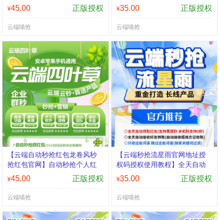
收取个人红包不漏包月卡授权
秒抢红包不错一个支持消息防
45.00
正版授权
35.00
正版授权
¥
¥
码授权内置教程微信红包提醒
撤回
云端喵抢
云端喵抢
【云端自动秒抢红包龙卷风秒
【云端秒抢流星雨官网地址授
抢红包官网】自动秒抢个人红
权码授权使用教程】全天自动
包/自动收取个人红包不漏包月
领取红包(支持黑屏秒关机秒支
45.00
正版授权
35.00
正版授权
¥
¥
卡授权码授权内置教程微信红
持秒)
包提醒
云端喵抢
云端喵抢