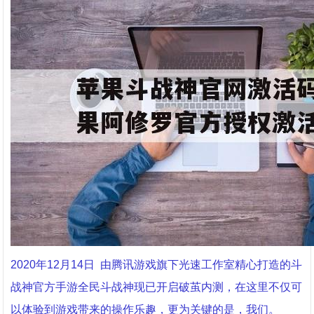
2020年12月14日 由腾讯游戏旗下光速工作室精心打造的斗
战神官方手游全民斗战神现已开启破茧内测，在这里不仅可
以体验到游戏带来的操作乐趣，更为关键的是，我们。