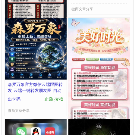
微商文章分享
微商文章分享
森罗万象官方微信云端跟圈转
云端美好时光 功能分类详解
发-云端一键转发朋友圈-自动
收藏转发朋友圈：官方操作，
同步跟随转发朋友圈软件
安全稳定快速转发
正版授权
正版授权
出卡码
出卡码
微商文章分享
微商文章分享