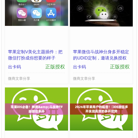
苹果定制V美化主题插件：把
苹果微信斗战神分身多开稳定
微信打扮成你想要的样子
的UDID定制，邀请兑换授权
购买
正版授权
正版授权
出卡码
出卡码
微商文章分享
微商文章分享