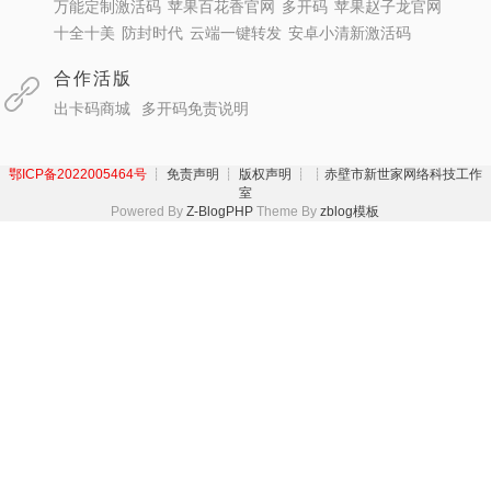
万能定制激活码
苹果百花香官网
多开码
苹果赵子龙官网
十全十美
防封时代
云端一键转发
安卓小清新激活码
合作活版
出卡码商城
多开码免责说明
鄂ICP备2022005464号
┊ 免责声明 ┊ 版权声明 ┊
┊赤壁市新世家网络科技工作
室
Powered By
Z-BlogPHP
Theme By
zblog模板