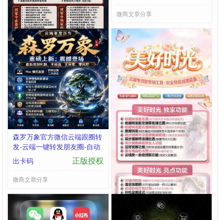
微商文章分享
微商文章分享
森罗万象官方微信云端跟圈转
云端美好时光 功能分类详解
发-云端一键转发朋友圈-自动
收藏转发朋友圈：官方操作，
同步跟随转发朋友圈软件
安全稳定快速转发
正版授权
正版授权
出卡码
出卡码
微商文章分享
微商文章分享