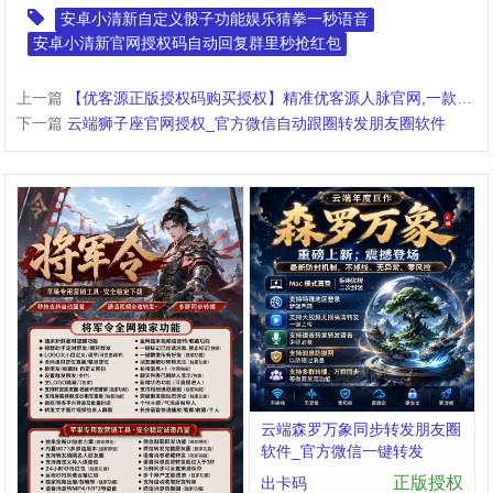
安卓小清新自定义骰子功能娱乐猜拳一秒语音
安卓小清新官网授权码自动回复群里秒抢红包
上一篇
【优客源正版授权码购买授权】精准优客源人脉官网,一款精准人脉获客多功能采集软件
下一篇
云端狮子座官网授权_官方微信自动跟圈转发朋友圈软件
苹果微信多开灵剑授权码商城
云端森罗万象同步转发朋友圈
24小时版本：支持修改步数-
软件_官方微信一键转发
朋友圈发1小时视频
正版授权
正版授权
出卡码
出卡码